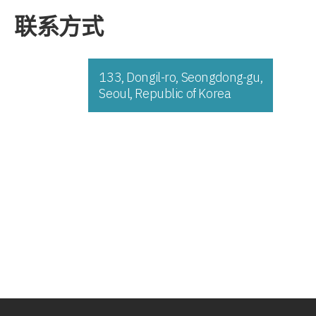
联系方式
133, Dongil-ro, Seongdong-gu,
Seoul, Republic of Korea