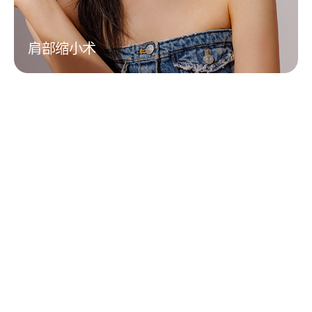
肩部缩小术
单通道脊柱内镜手术