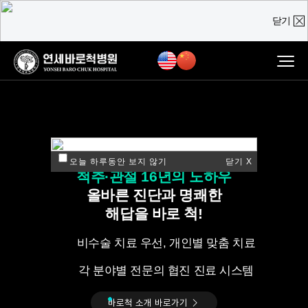
닫기
온라인 상담
진료예약 및
실시간
상담문의
질문을 남겨주시면,
담당 의료진이 직접 빠르게 답변을 드리도록 하겠습니다.
ㅣ연세바로척병원ㅣ
오늘 하루동안 보지 않기
닫기 X
척추·관절 16년의 노하우
올바른 진단과 명쾌한
해답을 바로 척!
비수술 치료 우선, 개인별 맞춤 치료
각 분야별 전문의 협진 진료 시스템
바로척 소개 바로가기