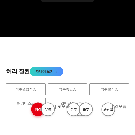
허리 질환
자세히 보기 →
개인정보활용동의
보기
척추관협착증
척추측만증
척추분리증
허리디스크
압박골절
| 뒷모습
| 앞모습
허리
목
무릎
수부
어깨
족부
고관절