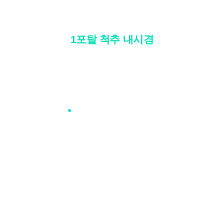
비수술/고령환자도 가능한
1포탈 척추 내시경
1포탈 척추내시경 자세히보기