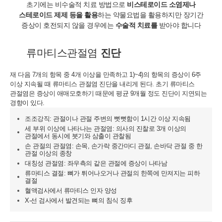
초기에는 비수술적 치료 방법으로
비스테로이드 소염제나
스테로이드 제제 등을 활용
하는
약물요법을 활용하지만 장기간
증상이 호전되지 않을 경우에는
수술적 치료를
받아야 합니다
류마티스관절염
진단
재 다음 7개의 항목 중 4개 이상을 만족하고 1)~4)의 항목의 증상이
6주
이상 지속될 때 류마티스 관절염 진단을 내리게 된다.
초기 류마티스
관절염은 증상이 애매모호하기 때문에 평균 9개월 정도 진단이 지연되는
경향이 있다.
조조강직: 관절이나 관절 주변의 뻣뻣함이 1시간 이상 지속됨
세 부위 이상에 나타나는 관절염: 의사의 진찰로 3개 이상의
관절에서 동시에 붓기와 삼출이 관찰됨
손 관절의 관절염: 손목, 손가락 중간마디 관절, 손바닥 관절 중 한
관절 이상의 종창
대칭성 관절염: 좌우측의 같은 관절에 증상이 나타남
류마티스 결절: 뼈가 튀어나오거나 관절의 한쪽에 만져지는 피하
결절
혈액검사에서 류마티스 인자 양성
X-선 검사에서 발견되는 뼈의 침식 징후