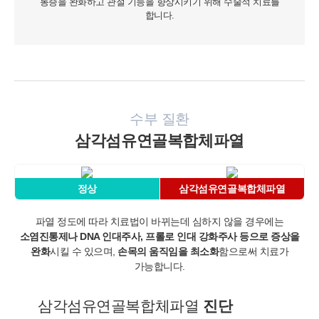
통증을 완화하고 관절 기능을 향상시키기 위해 수술적 치료를
합니다.
수부 질환
삼각섬유연골복합체파열
정상
삼각섬유연골복합체파열
파열 정도에 따라 치료법이 바뀌는데 심하지 않을 경우에는
소염진통제나 DNA 인대주사, 프롤로 인대 강화주사 등으로 증상을
완화
시킬 수 있으며,
손목의 움직임을 최소화
함으로써 치료가
가능합니다.
삼각섬유연골복합체파열
진단