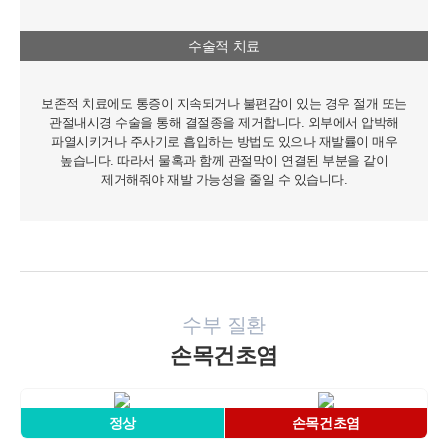
■ 개인정보의 수집 및 이용목적
연세바로척병원에서는 개인정보를 다음의 목적이외의 용도로는 이
용하지 않으며 이용 목적이 변경될 경우에는 동의를 받아 처리하겠
수술적 치료
습니다.
1. 서비스 제공
보존적 치료에도 통증이 지속되거나 불편감이 있는 경우 절개 또는
- 진료정보: 진단 및 치료를 위한 진료서비스와 청구, 수납 및 환급 등
관절내시경 수술을 통해 결절종을 제거합니다. 외부에서 압박해
의 원무 서비스 제공
파열시키거나 주사기로 흡입하는 방법도 있으나 재발률이 매우
- 예약정보: 진료 예약 및 예약조회 등 기타 서비스 이용에 따른 본인
높습니다. 따라서 물혹과 함께 관절막이 연결된 부분을 같이
확인 절차에 이용
제거해줘야 재발 가능성을 줄일 수 있습니다.
- 상담정보: 전화나 문자, 카카오톡을 이용한 고객 진료상담 및 안내
- 기타: 문자 및 SNS를 통한 병원소식, 질병정보 등의 안내, 설문조사,
불만처리 등을 위한 원활한 의사소통 경로의 확보 등
2. 회원관리
서비스 이용에 따른 본인확인, 개인 식별, 불량회원의 부정 이용 방지
와 비인가 사용방지, 만 14세미만 아동 개인정보 수집 시 법정 대리인
수부 질환
동의여부 확인, 추후 법정대리인 본인확인, 분쟁 조정을 위한 기록보
존, 불만처리 등 민원처리, 고지사항 전달, 회원 관리를 위한 각종 정
손목건초염
보 제공, 소식 전달, 설문조사
3. 신규 서비스 개발 및 마케팅, 광고에의 활용
정상
손목건초염
- 신규 서비스 개발 및 맞춤 서비스 제공, 이벤트 및 광고성 정보 제공
및 참여기회 제공