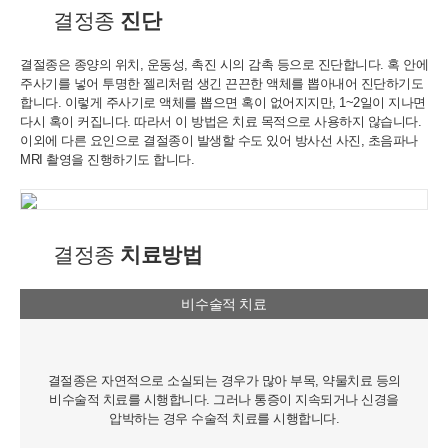
공을 위해 아래와 같은 개인정보를 수집하고 있습니다.
결정종
진단
[회원가입 시 수집항목]
- 수집항목: 이름, 아이디, 비밀번호, 연락처, 이메일, 나이, 성별, 연
결절종은 종양의 위치, 운동성, 촉진 시의 감촉 등으로 진단합니다. 혹 안에
령, 지역
주사기를 넣어
투명한 젤리처럼 생긴 끈끈한 액체를 뽑아내어 진단하기도
- 기타정보: 내원정보, 처방정보, 진료정보, 카드사명, 카드번호 등 카
합니다.
이렇게 주사기로 액체를 뽑으면 혹이 없어지지만, 1~2일이 지나면
드결제 승인정보
다시 혹이 커집니다.
따라서 이 방법은 치료 목적으로 사용하지 않습니다.
- 14세미만 개인회원: 법정 대리인 정보(주민등록번호 또는 아이핀
이외에 다른 요인으로 결절종이 발생할 수도 있어
방사선 사진, 초음파나
번호, 휴대전화 정보)
MRI 촬영을 진행하기도 합니다.
[상담신청 시 수집항목]
- 수집항목: 이름, 연락처, 이메일, 나이, 성별, 연령, 지역, 관심부위,
상담시간
- 기타정보: 내원정보, 처방정보, 진료정보, 카드사명, 카드번호 등 카
결정종
치료방법
드결제 승인정보
2. 개인정보 수집 방법
비수술적 치료
- 홈페이지, 온라인상담, 전화상담, 카카오톡상담, 실시간상담, 상담
신청, 서면양식, 팩스, 전화, 게시판, 이메일
3. 서비스 이용과정에서 아래와 같은 정보들이 자동으로 생성되어 수
결절종은 자연적으로 소실되는 경우가 많아 부목, 약물치료 등의
집될 수 있습니다.
비수술적 치료를 시행합니다. 그러나 통증이 지속되거나 신경을
- IP Address, 쿠키, 방문 일시, 서비스 이용 기록, 불량 이용 기록
압박하는 경우 수술적 치료를 시행합니다.