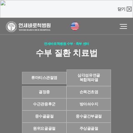
닫기
온라인 상담
진료예약 및
실시간
상담문의
연세바로척병원 수부 · 족부 센터
질문을 남겨주시면,
수부 질환 치료법
담당 의료진이 직접 빠르게 답변을 드리도록 하겠습니다.
삼각섬유연골
류마티스관절염
복합체파열
결정종
손목건초염
수근관증후군
방아쇠수지
중수골골절
중수골간부골절
원위요골골절
주상골골절