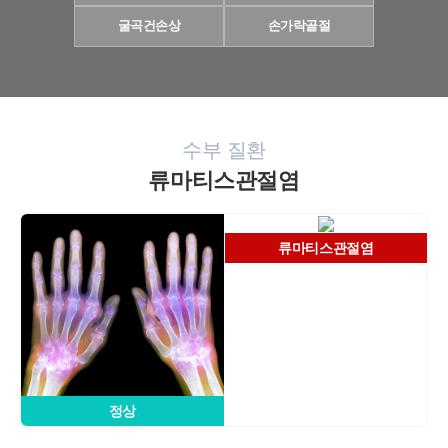
굴곡건손상
손가락골절
수부 질환
류마티스관절염
개인정보활용동의
류마티스관절염
보기
정상