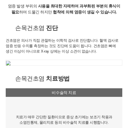
- 이벤트 프로모션에 참여하거나 선택형 서비스를 이용하려는 경우
염증 발생 부위의
사용을 최대한 자제하여 과부화된 부분의 휴식이
회원의 별도 동의 하에 아래의 정보를 수집할 수 있습니다.
필요
하며
드물긴 하지만
협착에 의해 염증이 생길 수 있습니다.
• 휴대전화번호, 전자우편 주소, 주소, 성별, 지역
• 회원의 휴대전화기 주소록 내에 저장된 제3자의 휴대전화번호 (소
셜 커뮤니티 기능이 탑재되어 있는 서비스에 한하며, 이 경우에도 제
손목건초염
진단
3자의 휴대전화번호를 저장하지 않음)
• 신용카드 번호, 휴대전화번호, 상품권 결제 제휴사의 ID 및 비밀번
건초염은 의사가 직접 관찰하는 이학적 검사로 진단합니다.
혈액 검사로
호 (유료 결제 서비스를 사용하는 회원에 한함)
염증 반응 수치를 측정하는 것도 진단에 도움이 됩니다.
건초염은 뼈에
생긴 이상이 아니므로 X-ray 상에는 이상 소견이 없습니다.
■ 개인정보의 처리 및 보유기간
서비스 이용자가 연세바로척병원의 회원으로서 서비스를 계속 이용
하는 동안 이용자의 개인정보를 계속 보유하며 서비스의 제공 등을
위해 이용합니다. 이용자의 개인정보는 원칙적으로 개인정보의 수집
및 이용목적이 달성되거나 이용자가 직접 삭제, 수정 또는 회원 탈퇴
손목건초염
치료방법
한 경우에 재생할 수 없는 방법으로 파기합니다.
단, 다음의 정보에 대해서는 아래의 이유로 명시한 기간 동안 보존합
니다.
비수술적 치료
- 상법, 전자상거래 등에서의 소비자보호에 관한 법률 등 관계법령의
규정에 의하여 보존할 필요가 있는 경우 연세바로척병원은 관계법령
에서 정한 일정한 기간 동안 회원정보를 보관합니다. 이 경우 연세바
로척병원은 보관하는 정보를 그 보관의 목적으로만 이용하며 보존기
치료가 매우 간단한 질환이므로 증상 초기에는 보조기 착용과
간은 아래와 같습니다.
소염진통제, 물리치료 등의 비수술적 치료를 시행합니다.