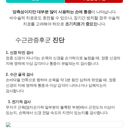
■ 동의를 거부할 권리가 있다는 사실과 동의 거부에 따른 불이익 내
용
양측성이지만 대부분 많이 사용하는 손에 통증
이 나타납니다.
회원은 연세바로척병원에서 수집하는 개인정보에 대해 동의를 거부
비수술적 치료로도 호전될 수 있으나, 장기간 방치할 경우 수술적
할 권리가 있으며 동의 거부 시에는 회원 가입, 진료 예약, 게시판 이
치료를 고려해야 하므로
조기치료가 중요
합니다.
용 등의 서비스가 제한됩니다.
※ 위 개인정보는 연세바로척병원에서 제공하는 서비스를 이용하기
수근관증후군
진단
위해 필요한 최소한의 정보이므로 동의를 해주셔야만 서비스를 이용
하실 수 있습니다
1. 신경 타진 검사
정중 신경이 지나가는 손목의 신경을 손가락으로 눌렀을 때,
정중 신경의
지배 영역에 이상 감각이나 통증이 유발되는지 검사합니다.
2. 수근 굴곡 검사
손바닥을 안쪽으로 향하여 손목을 약 1분 동안 심하게 꺾었을 때,
정중
신경의 지배 영역에 통증과 이상 감각이 나타나거나 심해지는지
검사합니다
3. 전기적 검사
무지구 근육(엄지손가락 밑부분의 불룩한 부분)에서 근전도의 이상이
있는지,
손목에서 신경 전달 속도의 지연이 있는지를 검사합니다.