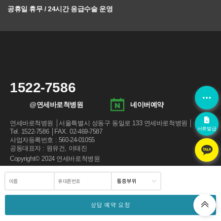
공휴일 휴무 / 24시간 응급수술 운영
1522-7586
@연세바로척병원
네이버예약
연세바로척병원 │서울특별시 성동구 동일로 133 연세바로척병원 │
서류발급
Tel. 1522-7586 │FAX. 02-469-7587
사업자등록번호 : 560-24-01055
공동대표자 : 원유건, 이태진
Copyright© 2024 연세바로척병원