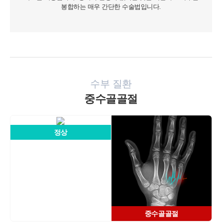
봉합하는 매우 간단한 수술법입니다.
수부 질환
중수골골절
정상
중수골골절