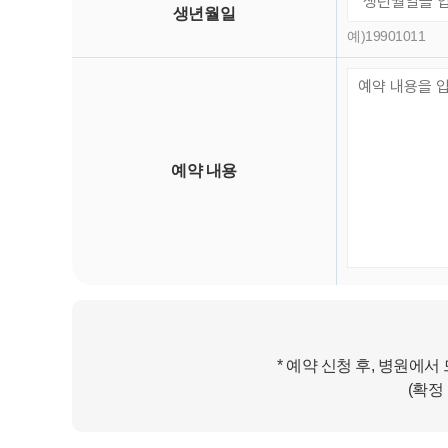
생년
월일
예)19901011
예약
내용
* 예약 신청 후, 병원에
(확정