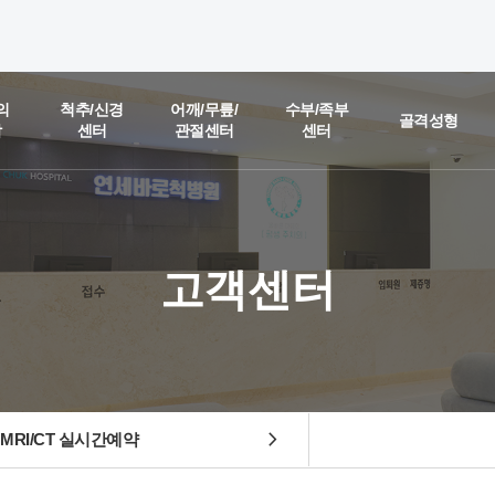
온라인 상담
진료예약 및
의
척추/신경
어깨/무릎/
수부/족부
골격성형
함
센터
관절센터
센터
실시간
상담문의
질문을 남겨주시면,
담당 의료진이 직접 빠르게 답변을 드리도록 하겠습니다.
고객센터
chevron_right
MRI/CT 실시간예약