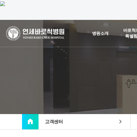
바로척
병원소개
특별
home
chevron_right
고객센터