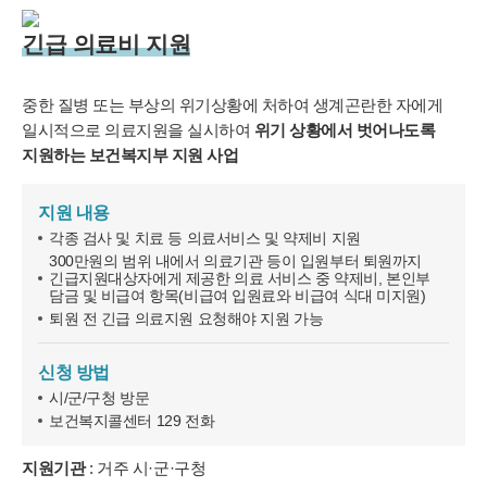
긴급 의료비 지원
중한 질병 또는 부상의 위기상황에 처하여 생계곤란한 자에게
일시적으로 의료지원을 실시하여
위기 상황에서 벗어나도록
지원하는 보건복지부 지원 사업
개인정보활용동의
지원 내용
연세바로척병원에서는 고객의 개인정보를 매우 소중하게 생각하며
각종 검사 및 치료 등 의료서비스 및 약제비 지원
정보주체의 권익을 보호하기 위하여 적법하고 적정하게 취급할 것입
300만원의 범위 내에서 의료기관 등이 입원부터 퇴원까지
니다. 전기통신기본법, 전기통신사업법, 개인정보 보호법 및 동법 시
긴급지원대상자에게 제공한 의료 서비스 중 약제비, 본인부
행령 등 관련 법이 정하는 대로 준수하고 있습니다. 연세바로척병원
담금 및 비급여 항목(비급여 입원료와 비급여 식대 미지원)
은 제공하신 개인정보가 어떠한 용도와 방식으로 이용되고 있으며
퇴원 전 긴급 의료지원 요청해야 지원 가능
개인정보 보호를 위해 어떠한 조치가 취해지고 있는지 알려드립니
다.
신청 방법
시/군/구청 방문
■ 수집하는 개인정보 항목
1. 연세바로척병원은 회원가입, 원활한 고객상담, 각종 서비스의 제
보건복지콜센터 129 전화
공을 위해 아래와 같은 개인정보를 수집하고 있습니다.
[회원가입 시 수집항목]
지원기관
: 거주 시·군·구청
- 수집항목: 이름, 아이디, 비밀번호, 연락처, 이메일, 나이, 성별, 연