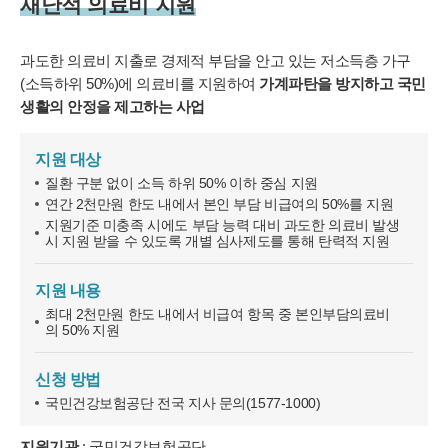
재난적 의료비 지원
• 회원의 휴대전화기 주소록 내에 저장된 제3자의 휴대전화번호 (소
셜 커뮤니티 기능이 탑재되어 있는 서비스에 한하며, 이 경우에도 제
3자의 휴대전화번호를 저장하지 않음)
과도한 의료비 지출로 경제적 부담을 안고 있는 저소득층 가구
• 신용카드 번호, 휴대전화번호, 상품권 결제 제휴사의 ID 및 비밀번
(소득하위 50%)에 의료비를 지원하여
가계파탄을 방지하고 국민
호 (유료 결제 서비스를 사용하는 회원에 한함)
생활의 안정을 제고하는 사업
■ 개인정보의 처리 및 보유기간
서비스 이용자가 연세바로척병원의 회원으로서 서비스를 계속 이용
지원 대상
하는 동안 이용자의 개인정보를 계속 보유하며 서비스의 제공 등을
위해 이용합니다. 이용자의 개인정보는 원칙적으로 개인정보의 수집
질환 구분 없이 소득 하위 50% 이하 중심 지원
및 이용목적이 달성되거나 이용자가 직접 삭제, 수정 또는 회원 탈퇴
연간 2천만원 한도 내에서 본인 부담 비급여의 50%를 지원
한 경우에 재생할 수 없는 방법으로 파기합니다.
지원기준 미충족 시에도 부담 능력 대비 과도한 의료비 발생
단, 다음의 정보에 대해서는 아래의 이유로 명시한 기간 동안 보존합
시 지원 받을 수 있도록 개별 심사제도를 통해 탄력적 지원
니다.
- 상법, 전자상거래 등에서의 소비자보호에 관한 법률 등 관계법령의
지원 내용
규정에 의하여 보존할 필요가 있는 경우 연세바로척병원은 관계법령
에서 정한 일정한 기간 동안 회원정보를 보관합니다. 이 경우 연세바
최대 2천만원 한도 내에서 비급여 항목 중 본인부담의료비
의 50% 지원
로척병원은 보관하는 정보를 그 보관의 목적으로만 이용하며 보존기
간은 아래와 같습니다.
신청 방법
[회원가입정보]
국민건강보험공단 전국 지사 문의(1577-1000)
회원가입을 탈퇴하거나 회원에서 제명된 때에 파기. 다만, 수집목적
또는 제공받은 목적이 달성된 경우에도 상법 등 법령의 규정에 의하
지원기관
: 국민건강보험공단
여 보존할 필요성이 있는 경우에는 귀하의 개인정보를 보유할 수 있