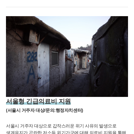
령, 지역
- 기타정보: 내원정보, 처방정보, 진료정보, 카드사명, 카드번호 등 카
드결제 승인정보
- 14세미만 개인회원: 법정 대리인 정보(주민등록번호 또는 아이핀
번호, 휴대전화 정보)
[상담신청 시 수집항목]
- 수집항목: 이름, 연락처, 이메일, 나이, 성별, 연령, 지역, 관심부위,
상담시간
- 기타정보: 내원정보, 처방정보, 진료정보, 카드사명, 카드번호 등 카
드결제 승인정보
2. 개인정보 수집 방법
- 홈페이지, 온라인상담, 전화상담, 카카오톡상담, 실시간상담, 상담
신청, 서면양식, 팩스, 전화, 게시판, 이메일
3. 서비스 이용과정에서 아래와 같은 정보들이 자동으로 생성되어 수
서울형 긴급의료비 지원
집될 수 있습니다.
- IP Address, 쿠키, 방문 일시, 서비스 이용 기록, 불량 이용 기록
(서울시 거주자 대상/문의:행정자치센터)
■ 개인정보의 수집 및 이용목적
연세바로척병원에서는 개인정보를 다음의 목적이외의 용도로는 이
서울시 거주자 대상으로 갑작스러운 위기 사유의 발생으로
용하지 않으며 이용 목적이 변경될 경우에는 동의를 받아 처리하겠
생계유지가 곤란한 저소득 위기가구에 대해 의료비 지원을 통해