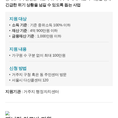
습니다.
긴급한 위기 상황을 넘길 수 있도록 돕는 사업
1. 서비스 제공
- 진료정보: 진단 및 치료를 위한 진료서비스와 청구, 수납 및 환급 등
지원 대상
의 원무 서비스 제공
소득 기준
: 기준 중위소득 100% 이하
- 예약정보: 진료 예약 및 예약조회 등 기타 서비스 이용에 따른 본인
확인 절차에 이용
재산 기준
: 4억 900만원 이하
- 상담정보: 전화나 문자, 카카오톡을 이용한 고객 진료상담 및 안내
금융재산 기준
: 1,000만원 이하
- 기타: 문자 및 SNS를 통한 병원소식, 질병정보 등의 안내, 설문조사,
불만처리 등을 위한 원활한 의사소통 경로의 확보 등
지원 내용
가구원 수 구분 없이 최대 100만원
2. 회원관리
서비스 이용에 따른 본인확인, 개인 식별, 불량회원의 부정 이용 방지
와 비인가 사용방지, 만 14세미만 아동 개인정보 수집 시 법정 대리인
신청 방법
동의여부 확인, 추후 법정대리인 본인확인, 분쟁 조정을 위한 기록보
거주지 구청 혹은 동 주민센터 방문
존, 불만처리 등 민원처리, 고지사항 전달, 회원 관리를 위한 각종 정
서울시 다산콜센터 120
보 제공, 소식 전달, 설문조사
3. 신규 서비스 개발 및 마케팅, 광고에의 활용
지원기관
: 거주지 행정자치센터
- 신규 서비스 개발 및 맞춤 서비스 제공, 이벤트 및 광고성 정보 제공
및 참여기회 제공
- 이벤트 프로모션에 참여하거나 선택형 서비스를 이용하려는 경우
회원의 별도 동의 하에 아래의 정보를 수집할 수 있습니다.
• 휴대전화번호, 전자우편 주소, 주소, 성별, 지역