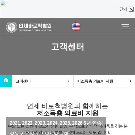
닫기
온라인 상담
진료예약 및
실시간
상담문의
고객센터
질문을 남겨주시면,
담당 의료진이 직접 빠르게 답변을 드리도록 하겠습니다.
home
chevron_right
chevron_right
고객센터
저소득층 의료비 지원
연세 바로척병원과 함께하는
저소득층 의료비 지원
2021, 2022, 2023, 2024, 2025, 2026 6년 연속!
수술 또는 입원이 필요한 중한 질병, 부상으로 경제적 어려움을 겪는 분
들에게 의료비 일부를 지원해 드리는 제도 입니다.
성동구 유일 노인의료나눔재단