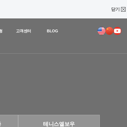
닫기
형
고객센터
BLOG
증
테니스엘보우