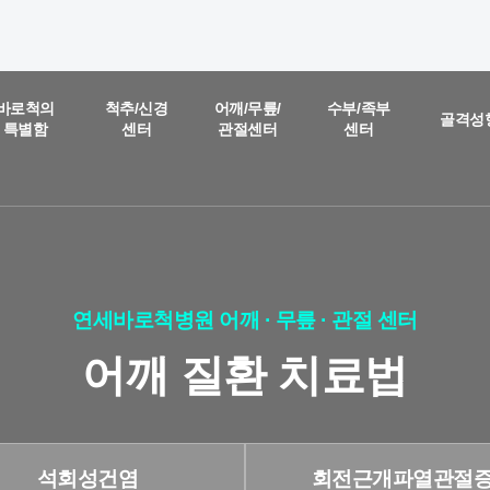
온라인 상담
진료예약 및
바로척의
척추/신경
어깨/무릎/
수부/족부
골격성
특별함
센터
관절센터
센터
실시간
상담문의
질문을 남겨주시면,
담당 의료진이 직접 빠르게 답변을 드리도록 하겠습니다.
연세바로척병원 어깨 · 무릎 · 관절 센터
어깨 질환 치료법
석회성건염
회전근개파열관절