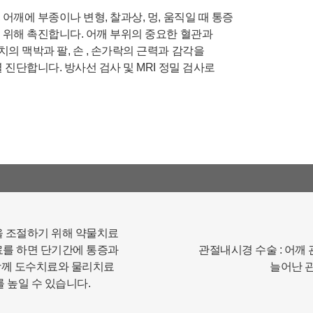
3. 신규 서비스 개발 및 마케팅, 광고에의 활용
어깨에 부종이나 변형, 찰과상, 멍, 움직일 때 통증
- 신규 서비스 개발 및 맞춤 서비스 제공, 이벤트 및 광고성 정
 위해 촉진합니다. 어깨 부위의 중요한 혈관과
보 제공 및 참여기회 제공
 맥박과 팔, 손 , 손가락의 근력과 감각을
- 이벤트 프로모션에 참여하거나 선택형 서비스를 이용하려
는 경우 회원의 별도 동의 하에 아래의 정보를 수집할 수 있습
 진단합니다. 방사선 검사 및 MRI 정밀 검사로
니다.
• 휴대전화번호, 전자우편 주소, 주소, 성별, 지역
• 회원의 휴대전화기 주소록 내에 저장된 제3자의 휴대전화
번호 (소셜 커뮤니티 기능이 탑재되어 있는 서비스에 한하며,
이 경우에도 제3자의 휴대전화번호를 저장하지 않음)
• 신용카드 번호, 휴대전화번호, 상품권 결제 제휴사의 ID 및
비밀번호 (유료 결제 서비스를 사용하는 회원에 한함)
■ 개인정보의 처리 및 보유기간
서비스 이용자가 연세바로척병원의 회원으로서 서비스를 계
을 조절하기 위해 약물치료
속 이용하는 동안 이용자의 개인정보를 계속 보유하며 서비
료를 하면 단기간에 통증과
관절내시경 수술 : 어깨
스의 제공 등을 위해 이용합니다. 이용자의 개인정보는 원칙
 함께 도수치료와 물리치료
적으로 개인정보의 수집 및 이용목적이 달성되거나 이용자가
늘어난 
직접 삭제, 수정 또는 회원 탈퇴한 경우에 재생할 수 없는 방
 높일 수 있습니다.
법으로 파기합니다.
단, 다음의 정보에 대해서는 아래의 이유로 명시한 기간 동안