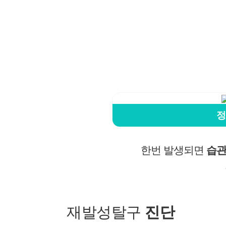
정
한번 발생되면
습관
재발성탈구
진단