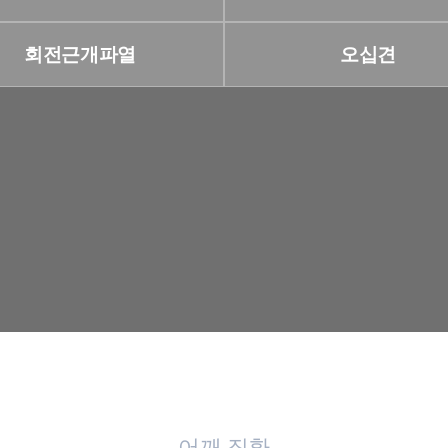
회전근개파열
오십견
개인정보활용동의
보기
어깨 질환