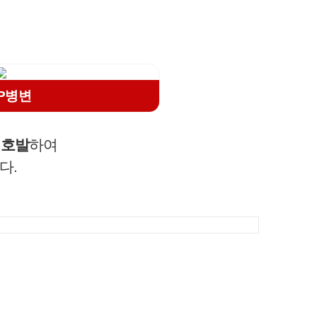
AP병변
 호발
하여
다.