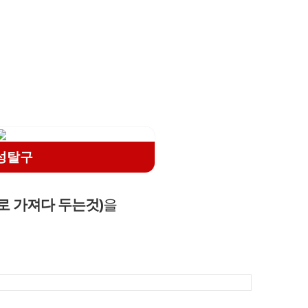
성탈구
로 가져다 두는것)
을
.