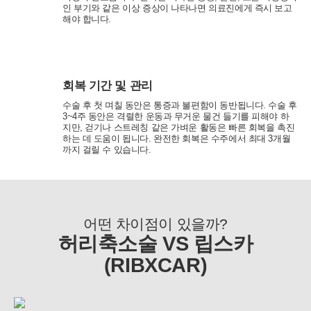
인 부기와 같은 이상 증상이 나타나면 의료진에게 즉시 보고
해야 합니다.
2. 회원관리
서비스 이용에 따른 본인확인, 개인 식별, 불량회원의 부정 이용 방지
와 비인가 사용방지, 만 14세미만 아동 개인정보 수집 시 법정 대리인
동의여부 확인, 추후 법정대리인 본인확인, 분쟁 조정을 위한 기록보
존, 불만처리 등 민원처리, 고지사항 전달, 회원 관리를 위한 각종 정
회복 기간 및 관리
보 제공, 소식 전달, 설문조사
수술 후 첫 며칠 동안은 통증과 불편함이 동반됩니다. 수술 후
3~4주 동안은 격렬한 운동과 무거운 물건 들기를 피해야 하
3. 신규 서비스 개발 및 마케팅, 광고에의 활용
지만,
걷기나 스트레칭 같은 가벼운 활동은 빠른 회복을 촉진
- 신규 서비스 개발 및 맞춤 서비스 제공, 이벤트 및 광고성 정보 제공
하는 데 도움이 됩니다. 완전한 회복은 수주에서 최대 3개월
및 참여기회 제공
까지 걸릴 수 있습니다.
- 이벤트 프로모션에 참여하거나 선택형 서비스를 이용하려는 경우
회원의 별도 동의 하에 아래의 정보를 수집할 수 있습니다.
• 휴대전화번호, 전자우편 주소, 주소, 성별, 지역
• 회원의 휴대전화기 주소록 내에 저장된 제3자의 휴대전화번호 (소
셜 커뮤니티 기능이 탑재되어 있는 서비스에 한하며, 이 경우에도 제
어떤 차이점이 있을까?
3자의 휴대전화번호를 저장하지 않음)
• 신용카드 번호, 휴대전화번호, 상품권 결제 제휴사의 ID 및 비밀번
허리축소술 VS 립스카
호 (유료 결제 서비스를 사용하는 회원에 한함)
(RIBXCAR)
■ 개인정보의 처리 및 보유기간
서비스 이용자가 연세바로척병원의 회원으로서 서비스를 계속 이용
하는 동안 이용자의 개인정보를 계속 보유하며 서비스의 제공 등을