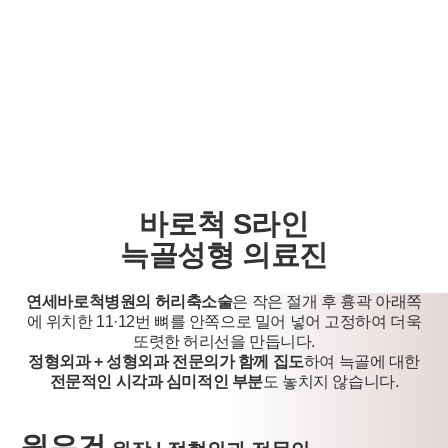
제공받은 목적이 달성된 경우에도 상법 등 법령의 규정에 의하여 보
존할 필요성이 있는 경우에는 귀하의 개인정보를 보유할 수 있습니
다.
- 소비자의 불만 또는 분쟁처리에 관한 기록 : 3년 (전자상거래 등에
서의 소비자보호에 관한 법률)
- 신용정보의 수집/처리 및 이용 등에 관한 기록 : 3년 (신용정보의 이
용 및 보호에 관한 법률)
- 방문에 관한 기록 : 3개월 (통신비밀보호법)
- 본인확인에 관한 기록: 6개월(정보통신망 이용촉진 및 정보보호 등
에 관한 법률)
바로척 S라인
■ 동의를 거부할 권리가 있다는 사실과 동의 거부에 따른 불이익 내
용
늑골성형 의료진
회원은 연세바로척병원에서 수집하는 개인정보에 대해 동의를 거부
할 권리가 있으며 동의 거부 시에는 회원 가입, 진료 예약, 게시판 이
연세바로척병원의 허리축소술
은 작은 절개 후 흉곽 아래쪽
용 등의 서비스가 제한됩니다.
에 위치한
11·12번 뼈를 안쪽으로 밀어 넣어 고정하여 더욱
※ 위 개인정보는 연세바로척병원에서 제공하는 서비스를 이용하기
또렷한 허리선을 만듭니다.
위해 필요한 최소한의 정보이므로 동의를 해주셔야만 서비스를 이용
정형외과 + 성형외과 전문의가 함께 집도
하여 늑골에 대한
하실 수 있습니다
전문적인 시각과 심미적인 부분
도 놓치지 않습니다.
원유건