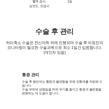
혈액 검사,
1일
심전도, 요검사
연세바로척병원에서는 고객의 개인정보를 매우 소중하게 생각하며
정보주체의 권익을 보호하기 위하여 적법하고 적정하게 취급할 것입
니다. 전기통신기본법, 전기통신사업법, 개인정보 보호법 및 동법 시
행령 등 관련 법이 정하는 대로 준수하고 있습니다. 연세바로척병원
은 제공하신 개인정보가 어떠한 용도와 방식으로 이용되고 있으며
수술 후 관리
개인정보 보호를 위해 어떠한 조치가 취해지고 있는지 알려드립니
다.
허리축소 수술은 전신마취 하에 진행되며 수술 후 의료진의
■ 수집하는 개인정보 항목
모니터링이 필요한
수술과목으로 최소 1일간 입원합니다.
1. 연세바로척병원은 회원가입, 원활한 고객상담, 각종 서비스의 제
(개인차 있음)
공을 위해 아래와 같은 개인정보를 수집하고 있습니다.
[회원가입 시 수집항목]
- 수집항목: 이름, 아이디, 비밀번호, 연락처, 이메일, 나이, 성별, 연
령, 지역
통증 관리
- 기타정보: 내원정보, 처방정보, 진료정보, 카드사명, 카드번호 등 카
드결제 승인정보
수술 후 동반되는 통증과 불편함을 위해 진통제를 처방해 드
- 14세미만 개인회원: 법정 대리인 정보(주민등록번호 또는 아이핀
립니다.
번호, 휴대전화 정보)
수술 부위에 냉찜질을 하면 부기를 줄이고 통증과 불편함을
완화하는 데 도움이 됩니다.
[상담신청 시 수집항목]
- 수집항목: 이름, 연락처, 이메일, 나이, 성별, 연령, 지역, 관심부위,
상담시간