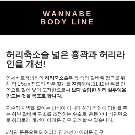
WANNABE
BODY LINE
허리축소술
넓은 흉곽과 허리라
인을 개선!
개인정보활용동의
보기
연세바로척병원의
허리축소술
은
등 쪽의 갈비뼈 접근을 위
해 약 1.5cm 정도의
작은 절개를 진행하며, 11·12번 뼈를 안
쪽으로 밀어 넣어
고정함으로써
보다 슬림한 허리 실루엣을
만드는 것을 목표로 합니다.
단순히 지방을 줄이는 방식이 아니라
허리 라인에 영향을 주
는 하부 갈비뼈 구조를 조정하는
수술로, 운동이나 식단만으
로 허리둘레 개선이
어려운 경우 고려할 수 있습니다.
#식단·운동으로도 허리라인 개선이 어려운 경우