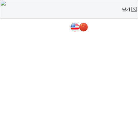
닫기
온라인 상담
진료예약 및
실시간
상담문의
질문을 남겨주시면,
담당 의료진이 직접 빠르게 답변을 드리도록 하겠습니다.