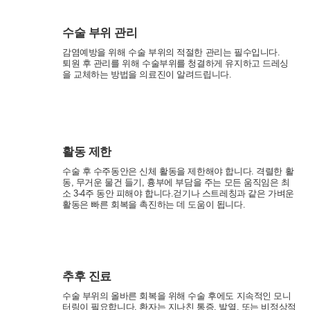
- 기타정보: 내원정보, 처방정보, 진료정보, 카드사명, 카드번호 등 카
드결제 승인정보
수술 부위 관리
2. 개인정보 수집 방법
감염예방을 위해 수술 부위의 적절한 관리는 필수입니다.
- 홈페이지, 온라인상담, 전화상담, 카카오톡상담, 실시간상담, 상담
퇴원 후 관리를 위해 수술부위를 청결하게 유지하고 드레싱
신청, 서면양식, 팩스, 전화, 게시판, 이메일
을 교체하는 방법을 의료진이 알려드립니다.
3. 서비스 이용과정에서 아래와 같은 정보들이 자동으로 생성되어 수
집될 수 있습니다.
- IP Address, 쿠키, 방문 일시, 서비스 이용 기록, 불량 이용 기록
활동 제한
■ 개인정보의 수집 및 이용목적
연세바로척병원에서는 개인정보를 다음의 목적이외의 용도로는 이
수술 후 수주동안은 신체 활동을 제한해야 합니다. 격렬한 활
용하지 않으며 이용 목적이 변경될 경우에는 동의를 받아 처리하겠
동, 무거운 물건 들기, 흉부에 부담을 주는
모든 움직임은 최
습니다.
소 3-4주 동안 피해야 합니다.걷기나 스트레칭과 같은 가벼운
활동은 빠른 회복을 촉진하는 데 도움이 됩니다.
1. 서비스 제공
- 진료정보: 진단 및 치료를 위한 진료서비스와 청구, 수납 및 환급 등
의 원무 서비스 제공
- 예약정보: 진료 예약 및 예약조회 등 기타 서비스 이용에 따른 본인
확인 절차에 이용
추후 진료
- 상담정보: 전화나 문자, 카카오톡을 이용한 고객 진료상담 및 안내
- 기타: 문자 및 SNS를 통한 병원소식, 질병정보 등의 안내, 설문조사,
수술 부위의 올바른 회복을 위해 수술 후에도 지속적인 모니
터링이 필요합니다.
환자는 지나친 통증, 발열, 또는 비정상적
불만처리 등을 위한 원활한 의사소통 경로의 확보 등