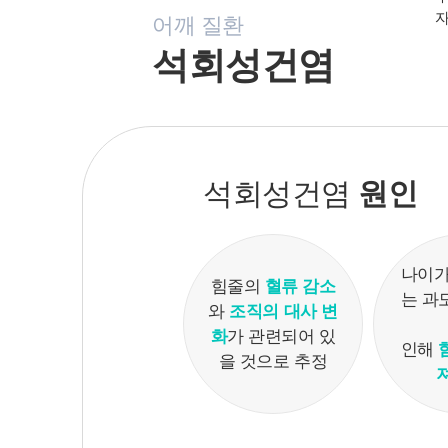
자
어깨 질환
석회성건염
석회성건염
원인
나이가
힘줄의
혈류 감소
는 과
와
조직의 대사 변
화
가
관련되어 있
인해
을 것으로 추정