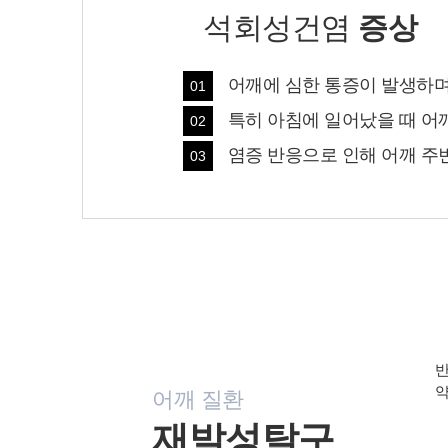
석회성건염
증상
어깨에 심한 통증이 발생하며
01
특히 아침에 일어났을 때 어
02
염증 반응으로 인해 어깨 주
03
반
약
어깨 질환
재발성탈구