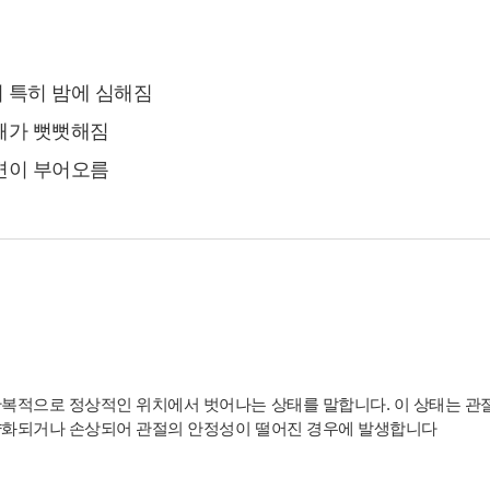
3. 신규 서비스 개발 및 마케팅, 광고에의 활용
- 신규 서비스 개발 및 맞춤 서비스 제공, 이벤트 및 광고성 정
보 제공 및 참여기회 제공
- 이벤트 프로모션에 참여하거나 선택형 서비스를 이용하려
 특히 밤에 심해짐
는 경우 회원의 별도 동의 하에 아래의 정보를 수집할 수 있습
깨가 뻣뻣해짐
니다.
• 휴대전화번호, 전자우편 주소, 주소, 성별, 지역
변이 부어오름
• 회원의 휴대전화기 주소록 내에 저장된 제3자의 휴대전화
번호 (소셜 커뮤니티 기능이 탑재되어 있는 서비스에 한하며,
이 경우에도 제3자의 휴대전화번호를 저장하지 않음)
• 신용카드 번호, 휴대전화번호, 상품권 결제 제휴사의 ID 및
비밀번호 (유료 결제 서비스를 사용하는 회원에 한함)
■ 개인정보의 처리 및 보유기간
서비스 이용자가 연세바로척병원의 회원으로서 서비스를 계
속 이용하는 동안 이용자의 개인정보를 계속 보유하며 서비
스의 제공 등을 위해 이용합니다. 이용자의 개인정보는 원칙
복적으로 정상적인 위치에서 벗어나는 상태를 말합니다. 이 상태는 관절 
적으로 개인정보의 수집 및 이용목적이 달성되거나 이용자가
화되거나 손상되어 관절의 안정성이 떨어진 경우에 발생합니다
직접 삭제, 수정 또는 회원 탈퇴한 경우에 재생할 수 없는 방
법으로 파기합니다.
단, 다음의 정보에 대해서는 아래의 이유로 명시한 기간 동안