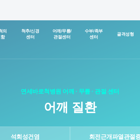
온라인 상담
진료예약 및
척의
척추/신경
어깨/무릎/
수부/족부
골격성형
별함
센터
관절센터
센터
실시간
상담문의
질문을 남겨주시면,
담당 의료진이 직접 빠르게 답변을 드리도록 하겠습니다.
연세바로척병원 어깨 · 무릎 · 관절 센터
어깨 질환
석회성건염
회전근개파열관절