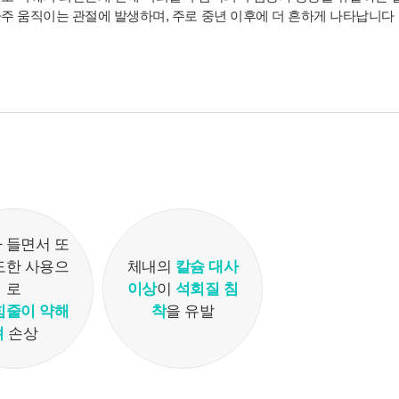
로는 이용하지 않으며 이용 목적이 변경될 경우에는 동의를
주 움직이는 관절에 발생하며, 주로 중년 이후에 더 흔하게 나타납니다
받아 처리하겠습니다.
1. 서비스 제공
- 진료정보: 진단 및 치료를 위한 진료서비스와 청구, 수납 및
환급 등의 원무 서비스 제공
- 예약정보: 진료 예약 및 예약조회 등 기타 서비스 이용에 따
른 본인 확인 절차에 이용
- 상담정보: 전화나 문자, 카카오톡을 이용한 고객 진료상담
및 안내
- 기타: 문자 및 SNS를 통한 병원소식, 질병정보 등의 안내, 설
문조사, 불만처리 등을 위한 원활한 의사소통 경로의 확보 등
 들면서 또
도한 사용으
체내의
칼슘 대사
2. 회원관리
로
이상
이
석회질 침
서비스 이용에 따른 본인확인, 개인 식별, 불량회원의 부정 이
용 방지와 비인가 사용방지, 만 14세미만 아동 개인정보 수집
힘줄이 약해
착
을 유발
시 법정 대리인 동의여부 확인, 추후 법정대리인 본인확인, 분
져
손상
쟁 조정을 위한 기록보존, 불만처리 등 민원처리, 고지사항 전
달, 회원 관리를 위한 각종 정보 제공, 소식 전달, 설문조사