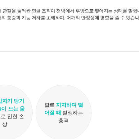
개인정보활용동의
 관절을 둘러싼 연골 조직이 전방에서 후방으로 찢어지는 상태를 말합
의 통증과 기능 저하를 초래하며, 어깨의 안정성에 영향을 줄 수 있습
연세바로척병원에서는 고객의 개인정보를 매우 소중하게 생
각하며 정보주체의 권익을 보호하기 위하여 적법하고 적정하
게 취급할 것입니다. 전기통신기본법, 전기통신사업법, 개인
정보 보호법 및 동법 시행령 등 관련 법이 정하는 대로 준수하
고 있습니다. 연세바로척병원은 제공하신 개인정보가 어떠한
용도와 방식으로 이용되고 있으며 개인정보 보호를 위해 어
떠한 조치가 취해지고 있는지 알려드립니다.
■ 수집하는 개인정보 항목
1. 연세바로척병원은 회원가입, 원활한 고객상담, 각종 서비
스의 제공을 위해 아래와 같은 개인정보를 수집하고 있습니
갑자기 당기
팔로
지지하며 떨
다.
높이 드는 움
[회원가입 시 수집항목]
어질 때
발생하는
로 인한 손
- 수집항목: 이름, 아이디, 비밀번호, 연락처, 이메일, 나이, 성
충격
상
별, 연령, 지역
- 기타정보: 내원정보, 처방정보, 진료정보, 카드사명, 카드번