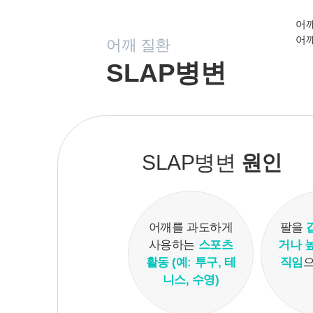
어깨
어깨
어깨 질환
SLAP병변
SLAP병변
원인
어깨를 과도하게
팔을
사용하는
스포츠
거나
활동 (예: 투구, 테
직임
으
니스, 수영)