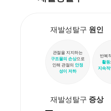
재발성탈구
원인
관절을 지지하는
반복
구조물의 손상
으로
활동
인해
관절의
안정
지속적
성이 저하
재발성탈구
증상