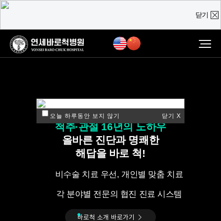
닫기
온라인 상담
진료예약 및
실시간
상담문의
질문을 남겨주시면,
담당 의료진이 직접 빠르게 답변을 드리도록 하겠습니다.
ㅣ연세바로척병원ㅣ
오늘 하루동안 보지 않기
닫기 X
척추·관절 16년의 노하우
올바른 진단과 명쾌한
해답을 바로 척!
비수술 치료 우선, 개인별 맞춤 치료
각 분야별 전문의 협진 진료 시스템
바로척 소개 바로가기