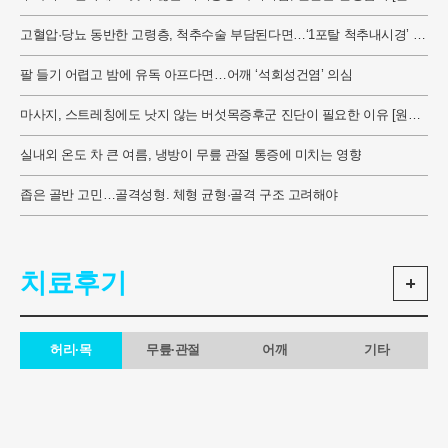
건 원장 칼럼]
고혈압·당뇨 동반한 고령층, 척추수술 부담된다면…‘1포탈 척추내시경’ 적
용
팔 들기 어렵고 밤에 유독 아프다면…어깨 ‘석회성건염’ 의심
마사지, 스트레칭에도 낫지 않는 버섯목증후군 진단이 필요한 이유 [원유
건 원장 칼럼]
실내외 온도 차 큰 여름, 냉방이 무릎 관절 통증에 미치는 영향
좁은 골반 고민…골격성형. 체형 균형·골격 구조 고려해야
치료후기
허리·목
무릎·관절
어깨
기타