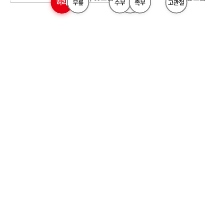
허리
목
무릎
수부
어깨
족부
고관절