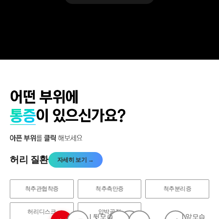
개인정보활용동의
보기
허리 질환
자세히 보기 →
척추관협착증
척추측만증
척추분리증
허리디스크
압박골절
| 뒷모습
| 앞모습