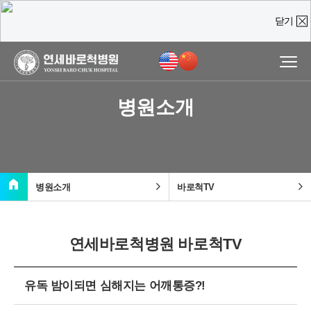
닫기
온라인 상담
진료예약 및
실시간
상담문의
병원소개
질문을 남겨주시면,
담당 의료진이 직접 빠르게 답변을 드리도록 하겠습니다.
home
chevron_right
chevron_right
병원소개
바로척TV
연세바로척병원 바로척TV
유독 밤이되면 심해지는 어깨통증?!