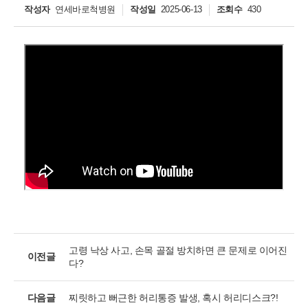
작성자
연세바로척병원
작성일
2025-06-13
조회수
430
개인정보활용동의
개인정보활용동의
보기
연세바로척병원에서는 고객의 개인정보를 매우 소중하게 생각하며
정보주체의 권익을 보호하기 위하여 적법하고 적정하게 취급할 것입
니다. 전기통신기본법, 전기통신사업법, 개인정보 보호법 및 동법 시
행령 등 관련 법이 정하는 대로 준수하고 있습니다. 연세바로척병원
고령 낙상 사고, 손목 골절 방치하면 큰 문제로 이어진
이전글
은 제공하신 개인정보가 어떠한 용도와 방식으로 이용되고 있으며
다?
개인정보 보호를 위해 어떠한 조치가 취해지고 있는지 알려드립니
다.
다음글
찌릿하고 뻐근한 허리통증 발생, 혹시 허리디스크?!