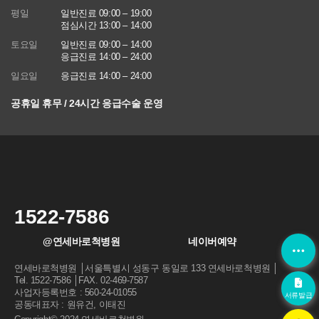
에 관한 법률)
평일
일반진료 09:00 – 19:00
점심시간 13:00 – 14:00
■ 동의를 거부할 권리가 있다는 사실과 동의 거부에 따른 불이익 내
용
토요일
일반진료 09:00 – 14:00
회원은 연세바로척병원에서 수집하는 개인정보에 대해 동의를 거부
응급진료 14:00 – 24:00
할 권리가 있으며 동의 거부 시에는 회원 가입, 진료 예약, 게시판 이
일요일
응급진료 14:00 – 24:00
용 등의 서비스가 제한됩니다.
공휴일 휴무 / 24시간 응급수술 운영
※ 위 개인정보는 연세바로척병원에서 제공하는 서비스를 이용하기
위해 필요한 최소한의 정보이므로 동의를 해주셔야만 서비스를 이용
하실 수 있습니다
1522-7586
@연세바로척병원
네이버예약
연세바로척병원 │서울특별시 성동구 동일로 133 연세바로척병원 │
Tel. 1522-7586 │FAX. 02-469-7587
사업자등록번호 : 560-24-01055
서류발급
공동대표자 : 원유건, 이태진