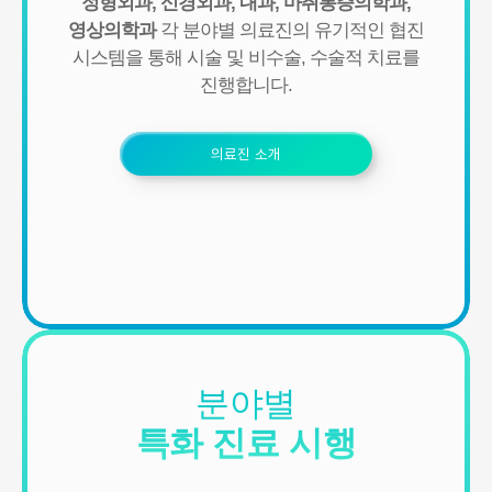
정형외과, 신경외과, 내과, 마취통증의학과,
영상의학과
각 분야별 의료진의 유기적인 협진
■ 개인정보의 수집 및 이용목적
시스템을 통해
시술 및 비수술, 수술적 치료를
연세바로척병원에서는 개인정보를 다음의 목적이외의 용도로는 이
용하지 않으며 이용 목적이 변경될 경우에는 동의를 받아 처리하겠
진행합니다.
습니다.
1. 서비스 제공
의료진 소개
- 진료정보: 진단 및 치료를 위한 진료서비스와 청구, 수납 및 환급 등
의 원무 서비스 제공
- 예약정보: 진료 예약 및 예약조회 등 기타 서비스 이용에 따른 본인
확인 절차에 이용
- 상담정보: 전화나 문자, 카카오톡을 이용한 고객 진료상담 및 안내
- 기타: 문자 및 SNS를 통한 병원소식, 질병정보 등의 안내, 설문조사,
불만처리 등을 위한 원활한 의사소통 경로의 확보 등
2. 회원관리
서비스 이용에 따른 본인확인, 개인 식별, 불량회원의 부정 이용 방지
와 비인가 사용방지, 만 14세미만 아동 개인정보 수집 시 법정 대리인
분야별
동의여부 확인, 추후 법정대리인 본인확인, 분쟁 조정을 위한 기록보
존, 불만처리 등 민원처리, 고지사항 전달, 회원 관리를 위한 각종 정
특화 진료 시행
보 제공, 소식 전달, 설문조사
3. 신규 서비스 개발 및 마케팅, 광고에의 활용