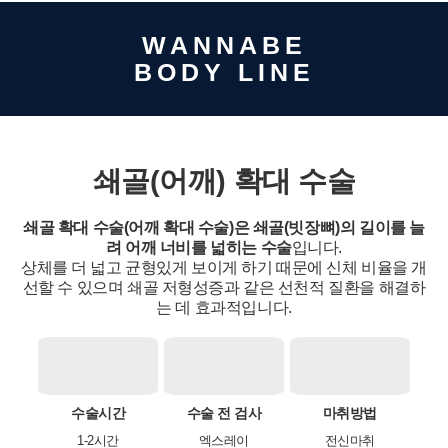
WANNABE
BODY LINE
쇄골(어깨) 확대 수술
쇄골 확대 수술(어깨 확대 수술)은 쇄골(빗장뼈)의 길이를 늘
려 어깨 너비를 넓히는 수술
개인정보활용동의
입니다.
보기
상체를 더 넓고 균형있게 보이게 하기 때문에 신체 비율을 개
선할 수 있으며
쇄골 저형성증과 같은 선천적 질환을 해결하
는 데 효과적입니다.
수술시간
수술 전 검사
마취방법
1-2시간
엑스레이
전신마취