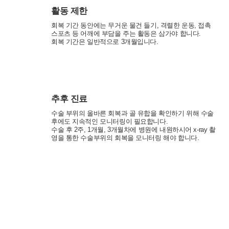
- 기타정보: 내원정보, 처방정보, 진료정보, 카드사명, 카드번호 등 카
드결제 승인정보
활동 제한
- 14세미만 개인회원: 법정 대리인 정보(주민등록번호 또는 아이핀
회복 기간 동안에는 무거운 물건 들기, 격렬한 운동, 접촉
번호, 휴대전화 정보)
스포츠 등 어깨에 부담을 주는 활동은 삼가야 합니다.
회복 기간은 일반적으로 3개월입니다.
[상담신청 시 수집항목]
- 수집항목: 이름, 연락처, 이메일, 나이, 성별, 연령, 지역, 관심부위,
상담시간
- 기타정보: 내원정보, 처방정보, 진료정보, 카드사명, 카드번호 등 카
드결제 승인정보
추후 진료
2. 개인정보 수집 방법
수술 부위의 올바른 회복과 골 유합을 확인하기 위해 수술
- 홈페이지, 온라인상담, 전화상담, 카카오톡상담, 실시간상담, 상담
후에도 지속적인 모니터링이 필요합니다.
신청, 서면양식, 팩스, 전화, 게시판, 이메일
수술 후 2주, 1개월, 3개월차에 병원에 내원하시어 x-ray 촬
영을 통한 수술부위의 회복을 모니터링 해야 합니다.
3. 서비스 이용과정에서 아래와 같은 정보들이 자동으로 생성되어 수
집될 수 있습니다.
- IP Address, 쿠키, 방문 일시, 서비스 이용 기록, 불량 이용 기록
■ 개인정보의 수집 및 이용목적
회복 기간
연세바로척병원에서는 개인정보를 다음의 목적이외의 용도로는 이
용하지 않으며 이용 목적이 변경될 경우에는 동의를 받아 처리하겠
습니다.
완전한 회복은
최대 3개월까지
걸릴 수 있습니다.