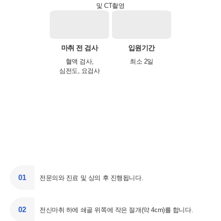
및 CT촬영
마취 전 검사
입원기간
혈액 검사,
최소 2일
심전도, 요검사
당신이 바라던 신체 비율
바로척이 찾아드립니다.
01
전문의와 진료 및 상의 후 진행됩니다.
02
전신마취 하에 쇄골 위쪽에 작은 절개(약 4cm)를 합니다.