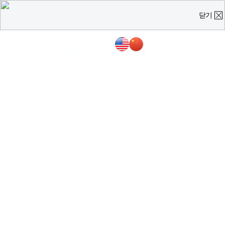
닫기
온라인 상담
진료예약 및
실시간
상담문의
질문을 남겨주시면,
담당 의료진이 직접 빠르게 답변을 드리도록 하겠습니다.