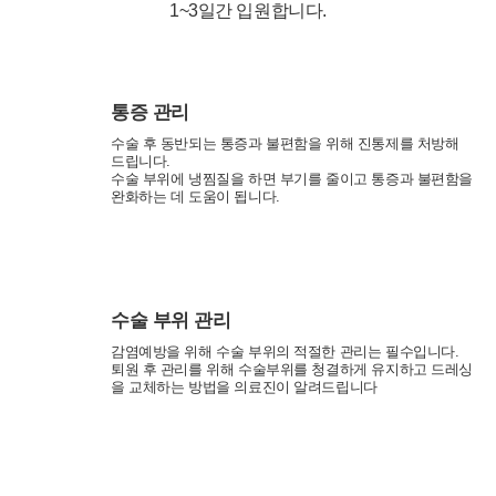
1~3일간 입원합니다.
통증 관리
개인정보활용동의
수술 후 동반되는 통증과 불편함을 위해 진통제를 처방해
드립니다.
수술 부위에 냉찜질을 하면 부기를 줄이고 통증과 불편함을
완화하는 데 도움이 됩니다.
연세바로척병원에서는 고객의 개인정보를 매우 소중하게 생각하며
정보주체의 권익을 보호하기 위하여 적법하고 적정하게 취급할 것입
니다. 전기통신기본법, 전기통신사업법, 개인정보 보호법 및 동법 시
행령 등 관련 법이 정하는 대로 준수하고 있습니다. 연세바로척병원
은 제공하신 개인정보가 어떠한 용도와 방식으로 이용되고 있으며
개인정보 보호를 위해 어떠한 조치가 취해지고 있는지 알려드립니
수술 부위 관리
다.
감염예방을 위해 수술 부위의 적절한 관리는 필수입니다.
■ 수집하는 개인정보 항목
퇴원 후 관리를 위해 수술부위를 청결하게 유지하고 드레싱
을 교체하는 방법을 의료진이 알려드립니다
1. 연세바로척병원은 회원가입, 원활한 고객상담, 각종 서비스의 제
공을 위해 아래와 같은 개인정보를 수집하고 있습니다.
[회원가입 시 수집항목]
- 수집항목: 이름, 아이디, 비밀번호, 연락처, 이메일, 나이, 성별, 연
령, 지역