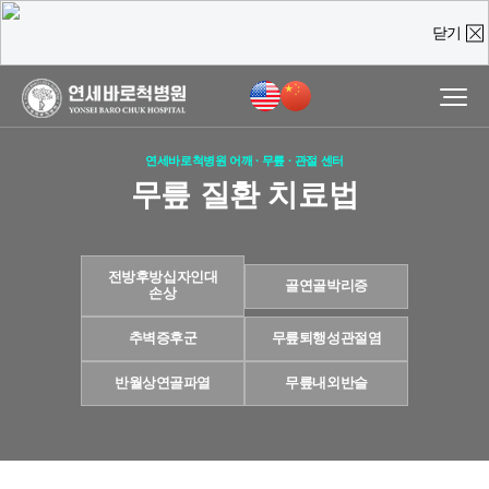
닫기
온라인 상담
진료예약 및
실시간
상담문의
연세바로척병원 어깨 · 무릎 · 관절 센터
질문을 남겨주시면,
무릎 질환 치료법
담당 의료진이 직접 빠르게 답변을 드리도록 하겠습니다.
전방후방십자인대
골연골박리증
손상
추벽증후군
무릎퇴행성관절염
반월상연골파열
무릎내외반슬