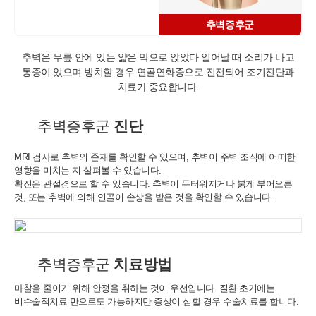
- 진료정보: 진단 및 치료를 위한 진료서비스와 청구, 수납 및 환급 등
추벽증후군
의 원무 서비스 제공
- 예약정보: 진료 예약 및 예약조회 등 기타 서비스 이용에 따른 본인
확인 절차에 이용
추벽은 무릎 안에 있는 얇은 막으로 앉았다 일어날 때 소리가 나고
- 상담정보: 전화나 문자, 카카오톡을 이용한 고객 진료상담 및 안내
통증이 있으며
방치할 경우 연골연화증으로 진전되어 조기진단과
- 기타: 문자 및 SNS를 통한 병원소식, 질병정보 등의 안내, 설문조사,
치료가 중요합니다.
불만처리 등을 위한 원활한 의사소통 경로의 확보 등
2. 회원관리
추벽증후군
진단
서비스 이용에 따른 본인확인, 개인 식별, 불량회원의 부정 이용 방지
와 비인가 사용방지, 만 14세미만 아동 개인정보 수집 시 법정 대리인
MRI 검사로 추벽의 존재를 확인할 수 있으며, 추벽이 주벽 조직에
어떠한
동의여부 확인, 추후 법정대리인 본인확인, 분쟁 조정을 위한 기록보
영향을 미치는 지 살펴볼 수 있습니다.
존, 불만처리 등 민원처리, 고지사항 전달, 회원 관리를 위한 각종 정
확진은 관절경으로 할 수 있습니다. 추벽이 두터워지거나 붉게 부어오른
보 제공, 소식 전달, 설문조사
것,
또는 추벽에 의해 연골이 손상을 받은 것을 확인할 수 있습니다.
3. 신규 서비스 개발 및 마케팅, 광고에의 활용
- 신규 서비스 개발 및 맞춤 서비스 제공, 이벤트 및 광고성 정보 제공
및 참여기회 제공
- 이벤트 프로모션에 참여하거나 선택형 서비스를 이용하려는 경우
추벽증후군
치료방법
회원의 별도 동의 하에 아래의 정보를 수집할 수 있습니다.
• 휴대전화번호, 전자우편 주소, 주소, 성별, 지역
마찰을 줄이기 위해 안정을 취하는 것이 우선입니다. 질환 초기에는
• 회원의 휴대전화기 주소록 내에 저장된 제3자의 휴대전화번호 (소
비수술적치료 만으로도 가능하지만 증상이 심할 경우 수술치료를 합니다.
셜 커뮤니티 기능이 탑재되어 있는 서비스에 한하며, 이 경우에도 제