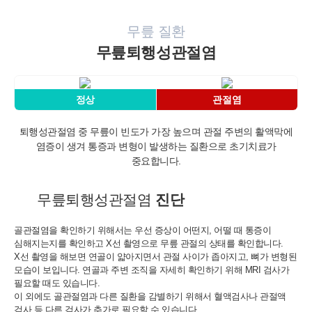
서의 소비자보호에 관한 법률)
- 신용정보의 수집/처리 및 이용 등에 관한 기록 : 3년 (신용정보의 이
무릎 질환
용 및 보호에 관한 법률)
- 웹사이트 방문에 관한 기록 : 3개월 (통신비밀보호법)
무릎퇴행성관절염
[상담신청정보]
수집일로부터 5년 혹은 상담 목적 달성시까지. 다만, 수집목적 또는
정상
관절염
제공받은 목적이 달성된 경우에도 상법 등 법령의 규정에 의하여 보
존할 필요성이 있는 경우에는 귀하의 개인정보를 보유할 수 있습니
다.
퇴행성관절염 중 무릎이 빈도가 가장 높으며 관절 주변의 활액막에
- 소비자의 불만 또는 분쟁처리에 관한 기록 : 3년 (전자상거래 등에
염증이 생겨
통증과 변형이 발생하는 질환으로 초기치료가
서의 소비자보호에 관한 법률)
중요합니다.
- 신용정보의 수집/처리 및 이용 등에 관한 기록 : 3년 (신용정보의 이
용 및 보호에 관한 법률)
- 방문에 관한 기록 : 3개월 (통신비밀보호법)
무릎퇴행성관절염
진단
- 본인확인에 관한 기록: 6개월(정보통신망 이용촉진 및 정보보호 등
에 관한 법률)
골관절염을 확인하기 위해서는 우선 증상이 어떤지, 어떨 때 통증이
심해지는지를 확인하고
X선 촬영으로 무릎 관절의 상태를 확인합니다.
■ 동의를 거부할 권리가 있다는 사실과 동의 거부에 따른 불이익 내
X선 촬영을 해보면 연골이 얇아지면서
관절 사이가 좁아지고, 뼈가 변형된
용
모습이 보입니다. 연골과 주변 조직을
자세히 확인하기 위해 MRI 검사가
회원은 연세바로척병원에서 수집하는 개인정보에 대해 동의를 거부
필요할 때도 있습니다.
할 권리가 있으며 동의 거부 시에는 회원 가입, 진료 예약, 게시판 이
이 외에도 골관절염과 다른 질환을 감별하기 위해서 혈액검사나
관절액
용 등의 서비스가 제한됩니다.
검사 등 다른 검사가 추가로 필요할 수 있습니다.