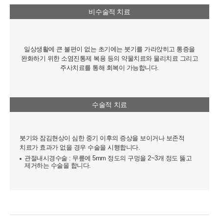
3자의 휴대전화번호를 저장하지 않음)
비수술적 치료
• 신용카드 번호, 휴대전화번호, 상품권 결제 제휴사의 ID 및 비밀번
호 (유료 결제 서비스를 사용하는 회원에 한함)
■ 개인정보의 처리 및 보유기간
일상생활에 큰 불편이 없는 초기에는 붓기를 가라앉히고 통증을
서비스 이용자가 연세바로척병원의 회원으로서 서비스를 계속 이용
완화하기 위한 소염진통제 복용 등의 약물치료와 물리치료 그리고
하는 동안 이용자의 개인정보를 계속 보유하며 서비스의 제공 등을
주사치료를 통해 회복이 가능합니다.
위해 이용합니다. 이용자의 개인정보는 원칙적으로 개인정보의 수집
및 이용목적이 달성되거나 이용자가 직접 삭제, 수정 또는 회원 탈퇴
한 경우에 재생할 수 없는 방법으로 파기합니다.
단, 다음의 정보에 대해서는 아래의 이유로 명시한 기간 동안 보존합
수술적 치료
니다.
- 상법, 전자상거래 등에서의 소비자보호에 관한 법률 등 관계법령의
규정에 의하여 보존할 필요가 있는 경우 연세바로척병원은 관계법령
에서 정한 일정한 기간 동안 회원정보를 보관합니다. 이 경우 연세바
붓기와 잠김현상이 심한 중기 이후의 증상을 보이거나 보존적
로척병원은 보관하는 정보를 그 보관의 목적으로만 이용하며 보존기
치료가 효과가 없을 경우 수술을 시행합니다.
간은 아래와 같습니다.
관절내시경수술 : 무릎에 5mm 정도의 구멍을 2~3개 정도 뚫고
제거하는 수술을 합니다.
[회원가입정보]
회원가입을 탈퇴하거나 회원에서 제명된 때에 파기. 다만, 수집목적
또는 제공받은 목적이 달성된 경우에도 상법 등 법령의 규정에 의하
여 보존할 필요성이 있는 경우에는 귀하의 개인정보를 보유할 수 있
습니다.
- 소비자의 불만 또는 분쟁처리에 관한 기록 : 3년 (전자상거래 등에