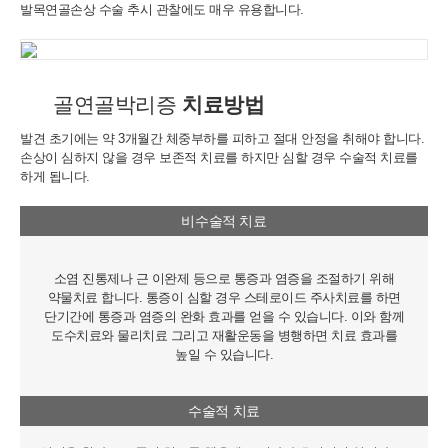
발목연골손상 수술 추시 관찰에도 매우 유용합니다.
골연골박리증
치료방법
개인정보활용동의
발견 초기에는 약 3개월간 체중부하를 피하고 절대 안정을 취해야 합니다.
손상이 심하지 않을 경우 보존적 치료를 하지만 심할 경우 수술적 치료를
연세바로척병원에서는 고객의 개인정보를 매우 소중하게 생각하며
하게 됩니다.
정보주체의 권익을 보호하기 위하여 적법하고 적정하게 취급할 것입
니다. 전기통신기본법, 전기통신사업법, 개인정보 보호법 및 동법 시
비수술적 치료
행령 등 관련 법이 정하는 대로 준수하고 있습니다. 연세바로척병원
은 제공하신 개인정보가 어떠한 용도와 방식으로 이용되고 있으며
개인정보 보호를 위해 어떠한 조치가 취해지고 있는지 알려드립니
소염 진통제나 근 이완제 등으로 통증과 염증을 조절하기 위해
다.
약물치료 합니다. 통증이 심할 경우 스테로이드 주사치료를 하면
단기간에 통증과 염증의 완화 효과를 얻을 수 있습니다. 이와 함께
■ 수집하는 개인정보 항목
도수치료와 물리치료 그리고 재활운동을 병행하면 치료 효과를
1. 연세바로척병원은 회원가입, 원활한 고객상담, 각종 서비스의 제
높일 수 있습니다.
공을 위해 아래와 같은 개인정보를 수집하고 있습니다.
[회원가입 시 수집항목]
- 수집항목: 이름, 아이디, 비밀번호, 연락처, 이메일, 나이, 성별, 연
수술적 치료
령, 지역
- 기타정보: 내원정보, 처방정보, 진료정보, 카드사명, 카드번호 등 카