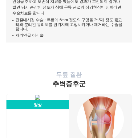
안정을 취하고 보존적 치료를 했음에도 경과가 호전되지 않거나
드결제 승인정보
발견 당시 손상의 정도가 심해 무릎 관절의 잠김현상이 심하다면
- 14세미만 개인회원: 법정 대리인 정보(주민등록번호 또는 아이핀
수술치료를 합니다.
번호, 휴대전화 정보)
관절내시경 수술 : 무릎에 5mm 정도의 구멍을 2~3개 정도 뚫고
뼈와 분리된 유리체를 원위치에 고정시키거나 제거하는 수술을
[상담신청 시 수집항목]
합니다.
- 수집항목: 이름, 연락처, 이메일, 나이, 성별, 연령, 지역, 관심부위,
자가연골 이식술
상담시간
- 기타정보: 내원정보, 처방정보, 진료정보, 카드사명, 카드번호 등 카
드결제 승인정보
2. 개인정보 수집 방법
- 홈페이지, 온라인상담, 전화상담, 카카오톡상담, 실시간상담, 상담
신청, 서면양식, 팩스, 전화, 게시판, 이메일
무릎 질환
추벽증후군
3. 서비스 이용과정에서 아래와 같은 정보들이 자동으로 생성되어 수
집될 수 있습니다.
- IP Address, 쿠키, 방문 일시, 서비스 이용 기록, 불량 이용 기록
정상
■ 개인정보의 수집 및 이용목적
연세바로척병원에서는 개인정보를 다음의 목적이외의 용도로는 이
용하지 않으며 이용 목적이 변경될 경우에는 동의를 받아 처리하겠
습니다.
1. 서비스 제공