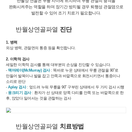
반월상 연골은 무릎 사이에 위치하여 무릎 관절의 충격을
완화시켜주는 역할을 하며
장기간 방치될 경우 퇴행성 관절염으로
발전할 수 있어 조기 치료가 필요합니다.
반월상연골파열
진단
1. 병력
외상 병력, 관절면의 통증 등을 확인합니다.
2. 이학적 검사
세밀한 이학적 검사를 통해 대부분의 손상을 진단할 수 있습니다.
-
맥머레이(McMurray) 검사
: 똑바로 누운 상태에서 무릎 관절을 90˚로
만들어 발목이나 발을 잡고 안쪽과 바깥쪽으로 회전시키면서 통증이나
소리로 판단
-
Apley 검사
: 엎드려 누워 무릎을 90˚ 구부린 상태에서 두 가지 검사 시행
-
웅크리기 검사
: 환자가 선 상태로 양쪽 다리를 안쪽 또는 바깥쪽으로 한
후, 앉았다 일어서는 것을 관찰하는 검사
반월상연골파열
치료방법