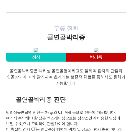
무릎 질환
골연골박리증
정상
박리증
골연골박리증은 박리성 골연골염이라고도 불리며 환자의 관절과
연골상태에 따라
달라지며 초기에는 보존적 치료를 통해서도 완치가
가능합니다.
골연골박리증
진단
박리성골연골염 진단은 X-ray와 CT, MRI 등으로 진단이 가능합니다.
여기서 주의해야 할 점은 엑스레이상으로는 정상소견과 비슷한 양상이
보일 수 있으니 주의하여 관찰하여야 합니다.
더 확실한 검사 CT는 연골손상 병변의 위치 및 정도의 평가 뿐만 아니라