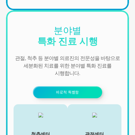
3. 신규 서비스 개발 및 마케팅, 광고에의 활용
- 신규 서비스 개발 및 맞춤 서비스 제공, 이벤트 및 광고성 정보 제공
및 참여기회 제공
- 이벤트 프로모션에 참여하거나 선택형 서비스를 이용하려는 경우
분야별
회원의 별도 동의 하에 아래의 정보를 수집할 수 있습니다.
• 휴대전화번호, 전자우편 주소, 주소, 성별, 지역
특화 진료 시행
• 회원의 휴대전화기 주소록 내에 저장된 제3자의 휴대전화번호 (소
셜 커뮤니티 기능이 탑재되어 있는 서비스에 한하며, 이 경우에도 제
3자의 휴대전화번호를 저장하지 않음)
관절, 척추 등 분야별 의료진의 전문성을 바탕으로
• 신용카드 번호, 휴대전화번호, 상품권 결제 제휴사의 ID 및 비밀번
호 (유료 결제 서비스를 사용하는 회원에 한함)
세분화된 치료를 위한 분야별 특화 진료를
시행합니다.
■ 개인정보의 처리 및 보유기간
서비스 이용자가 연세바로척병원의 회원으로서 서비스를 계속 이용
하는 동안 이용자의 개인정보를 계속 보유하며 서비스의 제공 등을
바로척 특별함
위해 이용합니다. 이용자의 개인정보는 원칙적으로 개인정보의 수집
및 이용목적이 달성되거나 이용자가 직접 삭제, 수정 또는 회원 탈퇴
한 경우에 재생할 수 없는 방법으로 파기합니다.
단, 다음의 정보에 대해서는 아래의 이유로 명시한 기간 동안 보존합
니다.
- 상법, 전자상거래 등에서의 소비자보호에 관한 법률 등 관계법령의
규정에 의하여 보존할 필요가 있는 경우 연세바로척병원은 관계법령
에서 정한 일정한 기간 동안 회원정보를 보관합니다. 이 경우 연세바
척추센터
관절센터