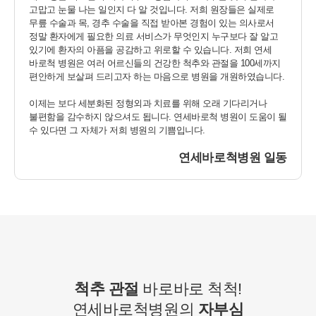
다.
고맙고 눈물 나는 일인지 다 알 것입니다. 저희 원장들은 실제로
무릎 수술과 목, 경추 수술을 직접 받아본 경험이 있는 의사로서
■ 수집하는 개인정보 항목
정말 환자에게 필요한 의료 서비스가 무엇인지 누구보다 잘 알고
1. 연세바로척병원은 회원가입, 원활한 고객상담, 각종 서비스의 제
있기에 환자의 아픔을 공감하고 위로할 수 있습니다. 저희 연세
공을 위해 아래와 같은 개인정보를 수집하고 있습니다.
바로척 병원은 여러 어르신들의 건강한 척추와 관절을 100세까지
[회원가입 시 수집항목]
편안하게 보살펴 드리고자 하는 마음으로 병원을 개원하였습니다.
- 수집항목: 이름, 아이디, 비밀번호, 연락처, 이메일, 나이, 성별, 연
령, 지역
이제는 보다 세분화된 정형외과 치료를 위해 오래 기다리거나
- 기타정보: 내원정보, 처방정보, 진료정보, 카드사명, 카드번호 등 카
불편함을 감수하지 않으셔도 됩니다. 연세바로척 병원이 도움이 될
드결제 승인정보
수 있다면 그 자체가 저희 병원의 기쁨입니다.
- 14세미만 개인회원: 법정 대리인 정보(주민등록번호 또는 아이핀
번호, 휴대전화 정보)
연세바로척병원 일동
[상담신청 시 수집항목]
- 수집항목: 이름, 연락처, 이메일, 나이, 성별, 연령, 지역, 관심부위,
상담시간
- 기타정보: 내원정보, 처방정보, 진료정보, 카드사명, 카드번호 등 카
드결제 승인정보
2. 개인정보 수집 방법
- 홈페이지, 온라인상담, 전화상담, 카카오톡상담, 실시간상담, 상담
척추 관절
바로바로 척척!
신청, 서면양식, 팩스, 전화, 게시판, 이메일
연세바로척병원의
자부심
3. 서비스 이용과정에서 아래와 같은 정보들이 자동으로 생성되어 수