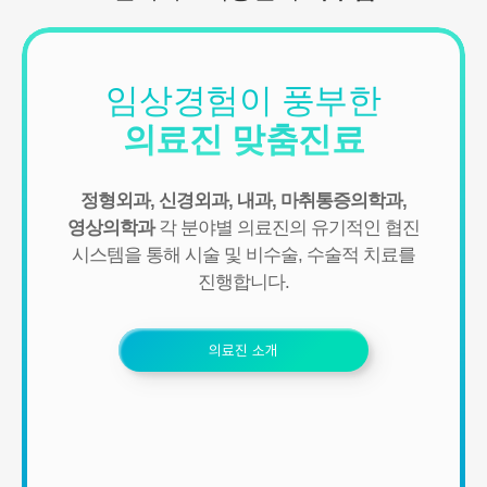
집될 수 있습니다.
- IP Address, 쿠키, 방문 일시, 서비스 이용 기록, 불량 이용 기록
■ 개인정보의 수집 및 이용목적
임상경험이 풍부한
연세바로척병원에서는 개인정보를 다음의 목적이외의 용도로는 이
용하지 않으며 이용 목적이 변경될 경우에는 동의를 받아 처리하겠
의료진 맞춤진료
습니다.
1. 서비스 제공
정형외과, 신경외과, 내과, 마취통증의학과,
- 진료정보: 진단 및 치료를 위한 진료서비스와 청구, 수납 및 환급 등
의 원무 서비스 제공
영상의학과
각 분야별 의료진의 유기적인 협진
- 예약정보: 진료 예약 및 예약조회 등 기타 서비스 이용에 따른 본인
시스템을 통해
시술 및 비수술, 수술적 치료를
확인 절차에 이용
진행합니다.
- 상담정보: 전화나 문자, 카카오톡을 이용한 고객 진료상담 및 안내
- 기타: 문자 및 SNS를 통한 병원소식, 질병정보 등의 안내, 설문조사,
불만처리 등을 위한 원활한 의사소통 경로의 확보 등
의료진 소개
2. 회원관리
서비스 이용에 따른 본인확인, 개인 식별, 불량회원의 부정 이용 방지
와 비인가 사용방지, 만 14세미만 아동 개인정보 수집 시 법정 대리인
동의여부 확인, 추후 법정대리인 본인확인, 분쟁 조정을 위한 기록보
존, 불만처리 등 민원처리, 고지사항 전달, 회원 관리를 위한 각종 정
보 제공, 소식 전달, 설문조사