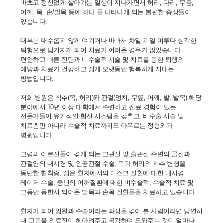
바쁘고 정신없게 살아가는 일상이 지나가면서 허리, 다리, 무릎,
어깨, 목, 손/발목 등에 하나 둘 나타나게 되는 불편한 증상들이
있습니다.
대부분 대수롭지 않게 여기거나 바빠서 차일 피일 미루다 심각한
퇴행으로 남겨지게 되어 치료가 어려운 경우가 많았습니다.
편안하고 빠른 진단과 비수술적 시술 및 치료를 통한 퇴행의
예방과 치료가 건강하고 젊게 오랫동안 행복하게 지내는
방법입니다.
저희 병원은 척추(목, 허리)와 관절(엉치, 무릎, 어깨, 발, 발목) 해당
분야에서 10년 이상 대학에서 수련하고 진료 경험이 있는
전문가들이 유기적인 협진 시스템을 갖추고, 비수술 시술 및
개인정보활용동의
보기
치료뿐만 아니라 수술적 치료까지도 아우르는 정형외과
병원입니다.
개인정보활용동의
고령의 어르신들이 겪게 되는 고관절 및 슬관절 주변의 골절과
관절염의 내시경 및 인공관절 수술, 목과 허리의 척추 변형을
연세바로척병원에서는 고객의 개인정보를 매우 소중하게 생각하며
동반한 협착증, 젊은 환자에서의 디스크 질환에 대한 내시경
정보주체의 권익을 보호하기 위하여 적법하고 적정하게 취급할 것입
레이저 수술, 중년의 어깨질환에 대한 비수술적, 수술적 치료 및
니다. 전기통신기본법, 전기통신사업법, 개인정보 보호법 및 동법 시
그동안 등한시 되어온 발목과 손목 질환들을 치료하고 있습니다.
행령 등 관련 법이 정하는 대로 준수하고 있습니다. 연세바로척병원
은 제공하신 개인정보가 어떠한 용도와 방식으로 이용되고 있으며
환자가 되어 입원과 수술이라는 과정을 겪어 본 사람이라면 당연히
개인정보 보호를 위해 어떠한 조치가 취해지고 있는지 알려드립니
내 고통을 의료진이 헤아려주고 공감하며 도와주는 것이 얼마나