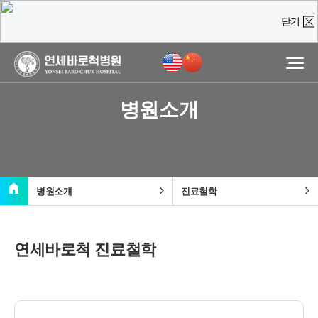
닫기
온라인 상담
진료예약 및
실시간
상담문의
병원소개
질문을 남겨주시면,
담당 의료진이 직접 빠르게 답변을 드리도록 하겠습니다.
home
chevron_right
chevron_right
병원소개
진료철학
연세바로척 진료철학
안녕하십니까?
환자를 먼저 생각하는 연세바로척병원입니다.
방문해주신 여러분께 감사의 인사를 전합니다.