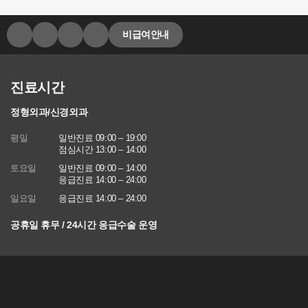
- 방문에 관한 기록 : 3개월 (통신비밀보호법)
- 본인확인에 관한 기록: 6개월(정보통신망 이용촉진 및 정보보호 등
에 관한 법률)
비급여안내
■ 동의를 거부할 권리가 있다는 사실과 동의 거부에 따른 불이익 내
용
회원은 연세바로척병원에서 수집하는 개인정보에 대해 동의를 거부
진료시간
할 권리가 있으며 동의 거부 시에는 회원 가입, 진료 예약, 게시판 이
용 등의 서비스가 제한됩니다.
정형외과/신경외과
※ 위 개인정보는 연세바로척병원에서 제공하는 서비스를 이용하기
평일
일반진료 09:00 – 19:00
위해 필요한 최소한의 정보이므로 동의를 해주셔야만 서비스를 이용
점심시간 13:00 – 14:00
하실 수 있습니다
토요일
일반진료 09:00 – 14:00
응급진료 14:00 – 24:00
일요일
응급진료 14:00 – 24:00
공휴일 휴무 / 24시간 응급수술 운영