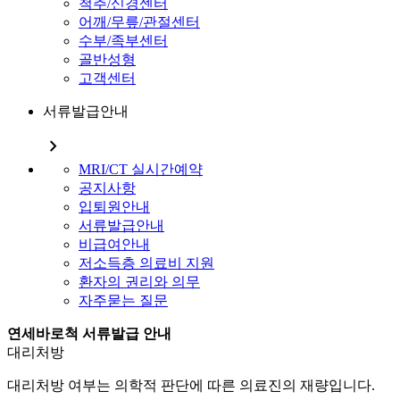
척추/신경센터
어깨/무릎/관절센터
수부/족부센터
골반성형
고객센터
서류발급안내
chevron_right
MRI/CT 실시간예약
공지사항
입퇴원안내
서류발급안내
비급여안내
저소득층 의료비 지원
환자의 권리와 의무
자주묻는 질문
연세바로척 서류발급 안내
대리처방
대리처방 여부는 의학적 판단에 따른 의료진의 재량입니다.