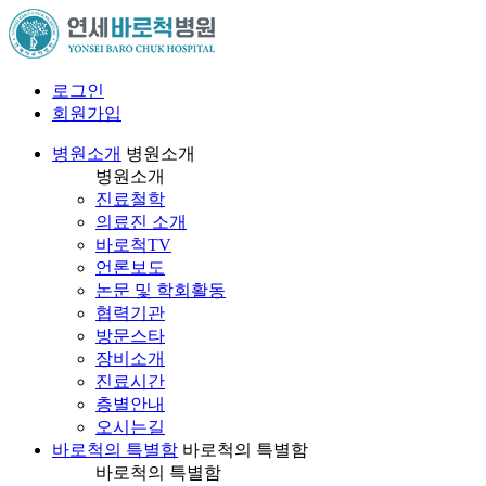
로그인
회원가입
병원소개
병원소개
병원소개
진료철학
의료진 소개
바로척TV
언론보도
논문 및 학회활동
협력기관
방문스타
장비소개
진료시간
층별안내
오시는길
바로척의 특별함
바로척의 특별함
바로척의 특별함