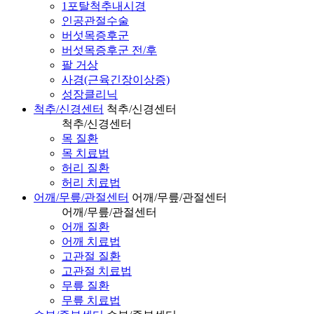
1포탈척추내시경
인공관절수술
버섯목증후군
버섯목증후군 전/후
팔 거상
사경(근육긴장이상증)
성장클리닉
척추/신경센터
척추/신경센터
척추/신경센터
목 질환
목 치료법
허리 질환
허리 치료법
어깨/무릎/관절센터
어깨/무릎/관절센터
어깨/무릎/관절센터
어깨 질환
어깨 치료법
고관절 질환
고관절 치료법
무릎 질환
무릎 치료법