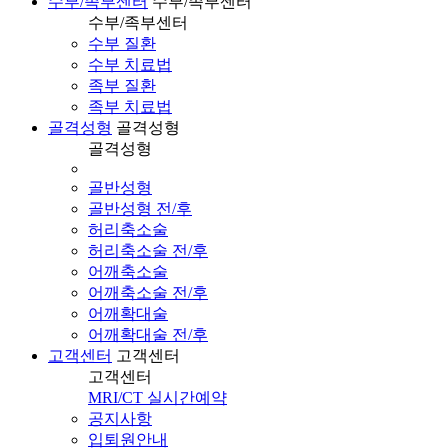
수부/족부센터
수부/족부센터
수부/족부센터
수부 질환
수부 치료법
족부 질환
족부 치료법
골격성형
골격성형
골격성형
골반성형
골반성형 전/후
허리축소술
허리축소술 전/후
어깨축소술
어깨축소술 전/후
어깨확대술
어깨확대술 전/후
고객센터
고객센터
고객센터
MRI/CT 실시간예약
공지사항
입퇴원안내