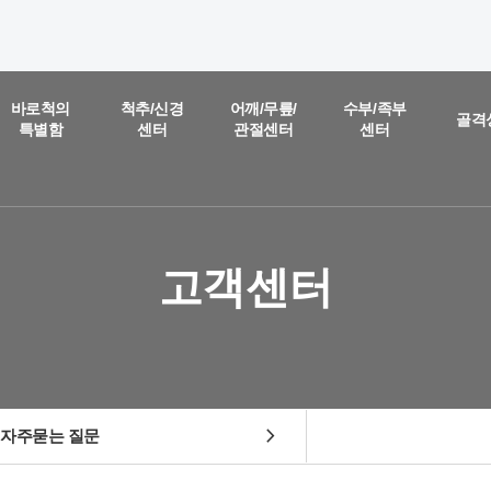
온라인 상담
진료예약 및
바로척의
척추/신경
어깨/무릎/
수부/족부
골격
특별함
센터
관절센터
센터
실시간
상담문의
질문을 남겨주시면,
담당 의료진이 직접 빠르게 답변을 드리도록 하겠습니다.
고객센터
chevron_right
자주묻는 질문