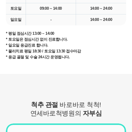
토요일
09:00 ~ 14:00
14:00 ~ 24:00
일요일
-
14:00 ~ 24:00
* 평일 점심시간 13:00 ~ 14:00
* 토요일은 점심시간 없이 진료합니다.
* 일요일 응급진료 합니다.
* 물리치료 평일 18:30 / 토요일 13:30 접수마감
개인정보활용동의
* 응급 골절 및 수술 24시간 운영됩니다.
연세바로척병원에서는 고객의 개인정보를 매우 소중하게 생각하며
개인정보활용동의
보기
정보주체의 권익을 보호하기 위하여 적법하고 적정하게 취급할 것입
니다. 전기통신기본법, 전기통신사업법, 개인정보 보호법 및 동법 시
행령 등 관련 법이 정하는 대로 준수하고 있습니다. 연세바로척병원
은 제공하신 개인정보가 어떠한 용도와 방식으로 이용되고 있으며
개인정보 보호를 위해 어떠한 조치가 취해지고 있는지 알려드립니
척추 관절
바로바로 척척!
다.
연세바로척병원의
자부심
■ 수집하는 개인정보 항목
1. 연세바로척병원은 회원가입, 원활한 고객상담, 각종 서비스의 제
공을 위해 아래와 같은 개인정보를 수집하고 있습니다.