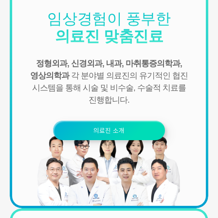
[회원가입 시 수집항목]
- 수집항목: 이름, 아이디, 비밀번호, 연락처, 이메일, 나이, 성별, 연
임상경험이 풍부한
령, 지역
- 기타정보: 내원정보, 처방정보, 진료정보, 카드사명, 카드번호 등 카
의료진 맞춤진료
드결제 승인정보
- 14세미만 개인회원: 법정 대리인 정보(주민등록번호 또는 아이핀
번호, 휴대전화 정보)
정형외과, 신경외과, 내과, 마취통증의학과,
영상의학과
각 분야별 의료진의 유기적인 협진
[상담신청 시 수집항목]
- 수집항목: 이름, 연락처, 이메일, 나이, 성별, 연령, 지역, 관심부위,
시스템을 통해
시술 및 비수술, 수술적 치료를
상담시간
진행합니다.
- 기타정보: 내원정보, 처방정보, 진료정보, 카드사명, 카드번호 등 카
드결제 승인정보
의료진 소개
2. 개인정보 수집 방법
- 홈페이지, 온라인상담, 전화상담, 카카오톡상담, 실시간상담, 상담
신청, 서면양식, 팩스, 전화, 게시판, 이메일
3. 서비스 이용과정에서 아래와 같은 정보들이 자동으로 생성되어 수
집될 수 있습니다.
- IP Address, 쿠키, 방문 일시, 서비스 이용 기록, 불량 이용 기록
■ 개인정보의 수집 및 이용목적
연세바로척병원에서는 개인정보를 다음의 목적이외의 용도로는 이