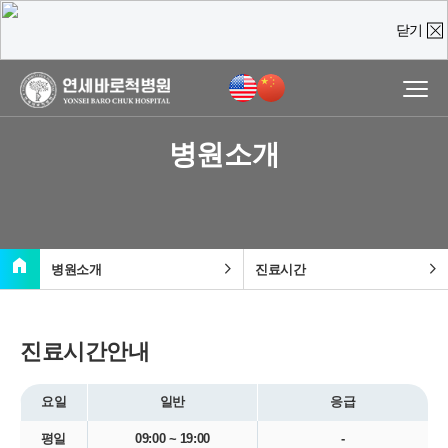
닫기
온라인 상담
진료예약 및
실시간
상담문의
병원소개
질문을 남겨주시면,
담당 의료진이 직접 빠르게 답변을 드리도록 하겠습니다.
home
chevron_right
chevron_right
병원소개
진료시간
진료시간안내
요일
일반
응급
평일
09:00 ~ 19:00
-