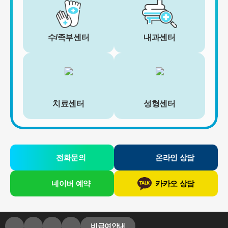
회원의 별도 동의 하에 아래의 정보를 수집할 수 있습니다.
• 휴대전화번호, 전자우편 주소, 주소, 성별, 지역
• 회원의 휴대전화기 주소록 내에 저장된 제3자의 휴대전화번호 (소
셜 커뮤니티 기능이 탑재되어 있는 서비스에 한하며, 이 경우에도 제
수/족부센터
내과센터
3자의 휴대전화번호를 저장하지 않음)
• 신용카드 번호, 휴대전화번호, 상품권 결제 제휴사의 ID 및 비밀번
호 (유료 결제 서비스를 사용하는 회원에 한함)
■ 개인정보의 처리 및 보유기간
서비스 이용자가 연세바로척병원의 회원으로서 서비스를 계속 이용
하는 동안 이용자의 개인정보를 계속 보유하며 서비스의 제공 등을
치료센터
성형센터
위해 이용합니다. 이용자의 개인정보는 원칙적으로 개인정보의 수집
및 이용목적이 달성되거나 이용자가 직접 삭제, 수정 또는 회원 탈퇴
한 경우에 재생할 수 없는 방법으로 파기합니다.
단, 다음의 정보에 대해서는 아래의 이유로 명시한 기간 동안 보존합
니다.
- 상법, 전자상거래 등에서의 소비자보호에 관한 법률 등 관계법령의
전화문의
온라인 상담
규정에 의하여 보존할 필요가 있는 경우 연세바로척병원은 관계법령
에서 정한 일정한 기간 동안 회원정보를 보관합니다. 이 경우 연세바
네이버 예약
카카오 상담
로척병원은 보관하는 정보를 그 보관의 목적으로만 이용하며 보존기
간은 아래와 같습니다.
[회원가입정보]
회원가입을 탈퇴하거나 회원에서 제명된 때에 파기. 다만, 수집목적
비급여안내