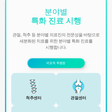
용하지 않으며 이용 목적이 변경될 경우에는 동의를 받아 처리하겠
습니다.
분야별
1. 서비스 제공
특화 진료 시행
- 진료정보: 진단 및 치료를 위한 진료서비스와 청구, 수납 및 환급 등
의 원무 서비스 제공
- 예약정보: 진료 예약 및 예약조회 등 기타 서비스 이용에 따른 본인
관절, 척추 등 분야별 의료진의 전문성을 바탕으로
확인 절차에 이용
- 상담정보: 전화나 문자, 카카오톡을 이용한 고객 진료상담 및 안내
세분화된 치료를 위한 분야별 특화 진료를
- 기타: 문자 및 SNS를 통한 병원소식, 질병정보 등의 안내, 설문조사,
시행합니다.
불만처리 등을 위한 원활한 의사소통 경로의 확보 등
2. 회원관리
바로척 특별함
서비스 이용에 따른 본인확인, 개인 식별, 불량회원의 부정 이용 방지
와 비인가 사용방지, 만 14세미만 아동 개인정보 수집 시 법정 대리인
동의여부 확인, 추후 법정대리인 본인확인, 분쟁 조정을 위한 기록보
존, 불만처리 등 민원처리, 고지사항 전달, 회원 관리를 위한 각종 정
보 제공, 소식 전달, 설문조사
3. 신규 서비스 개발 및 마케팅, 광고에의 활용
- 신규 서비스 개발 및 맞춤 서비스 제공, 이벤트 및 광고성 정보 제공
척추센터
관절센터
및 참여기회 제공
- 이벤트 프로모션에 참여하거나 선택형 서비스를 이용하려는 경우