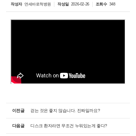
작성자
연세바로척병원
작성일
2026-02-26
조회수
348
개인정보활용동의
개인정보활용동의
보기
연세바로척병원에서는 고객의 개인정보를 매우 소중하게 생각하며
정보주체의 권익을 보호하기 위하여 적법하고 적정하게 취급할 것입
니다. 전기통신기본법, 전기통신사업법, 개인정보 보호법 및 동법 시
행령 등 관련 법이 정하는 대로 준수하고 있습니다. 연세바로척병원
이전글
걷는 것은 좋지 않습니다. 진짜일까요?
은 제공하신 개인정보가 어떠한 용도와 방식으로 이용되고 있으며
개인정보 보호를 위해 어떠한 조치가 취해지고 있는지 알려드립니
다음글
디스크 환자라면 무조건 누워있는게 좋다?
다.