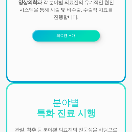
영상의학과
각 분야별 의료진의 유기적인 협진
시스템을 통해
시술 및 비수술, 수술적 치료를
■ 개인정보의 수집 및 이용목적
연세바로척병원에서는 개인정보를 다음의 목적이외의 용도로는 이
진행합니다.
용하지 않으며 이용 목적이 변경될 경우에는 동의를 받아 처리하겠
습니다.
의료진 소개
1. 서비스 제공
- 진료정보: 진단 및 치료를 위한 진료서비스와 청구, 수납 및 환급 등
의 원무 서비스 제공
- 예약정보: 진료 예약 및 예약조회 등 기타 서비스 이용에 따른 본인
확인 절차에 이용
- 상담정보: 전화나 문자, 카카오톡을 이용한 고객 진료상담 및 안내
- 기타: 문자 및 SNS를 통한 병원소식, 질병정보 등의 안내, 설문조사,
불만처리 등을 위한 원활한 의사소통 경로의 확보 등
2. 회원관리
서비스 이용에 따른 본인확인, 개인 식별, 불량회원의 부정 이용 방지
와 비인가 사용방지, 만 14세미만 아동 개인정보 수집 시 법정 대리인
분야별
동의여부 확인, 추후 법정대리인 본인확인, 분쟁 조정을 위한 기록보
특화 진료 시행
존, 불만처리 등 민원처리, 고지사항 전달, 회원 관리를 위한 각종 정
보 제공, 소식 전달, 설문조사
3. 신규 서비스 개발 및 마케팅, 광고에의 활용
관절, 척추 등 분야별 의료진의 전문성을 바탕으로