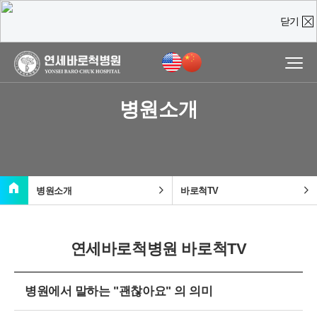
닫기
온라인 상담
진료예약 및
실시간
상담문의
병원소개
질문을 남겨주시면,
담당 의료진이 직접 빠르게 답변을 드리도록 하겠습니다.
home
chevron_right
chevron_right
병원소개
바로척TV
연세바로척병원 바로척TV
병원에서 말하는 "괜찮아요" 의 의미