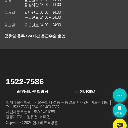
에 관한 법률)
평일
일반진료 09:00 – 19:00
점심시간 13:00 – 14:00
■ 동의를 거부할 권리가 있다는 사실과 동의 거부에 따른 불이익 내
토요일
일반진료 09:00 – 14:00
용
응급진료 14:00 – 24:00
회원은 연세바로척병원에서 수집하는 개인정보에 대해 동의를 거부
일요일
응급진료 14:00 – 24:00
할 권리가 있으며 동의 거부 시에는 회원 가입, 진료 예약, 게시판 이
용 등의 서비스가 제한됩니다.
공휴일 휴무 / 24시간 응급수술 운영
※ 위 개인정보는 연세바로척병원에서 제공하는 서비스를 이용하기
위해 필요한 최소한의 정보이므로 동의를 해주셔야만 서비스를 이용
하실 수 있습니다
1522-7586
@연세바로척병원
네이버예약
연세바로척병원 │서울특별시 성동구 동일로 133 연세바로척병원 │
Tel. 1522-7586 │FAX. 02-469-7587
사업자등록번호 : 560-24-01055
서류발급
공동대표자 : 원유건, 이태진
Copyright© 2024 연세바로척병원