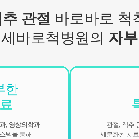
- 기타: 문자 및 SNS를 통한 병원소식, 질병정보 등의 안내, 설
문조사, 불만처리 등을 위한 원활한 의사소통 경로의 확보 등
척추 관절
바로바로 척척
2. 회원관리
서비스 이용에 따른 본인확인, 개인 식별, 불량회원의 부정 이
연세바로척병원의
자부
용 방지와 비인가 사용방지, 만 14세미만 아동 개인정보 수집
시 법정 대리인 동의여부 확인, 추후 법정대리인 본인확인, 분
쟁 조정을 위한 기록보존, 불만처리 등 민원처리, 고지사항 전
달, 회원 관리를 위한 각종 정보 제공, 소식 전달, 설문조사
3. 신규 서비스 개발 및 마케팅, 광고에의 활용
- 신규 서비스 개발 및 맞춤 서비스 제공, 이벤트 및 광고성 정
보 제공 및 참여기회 제공
부한
- 이벤트 프로모션에 참여하거나 선택형 서비스를 이용하려
는 경우 회원의 별도 동의 하에 아래의 정보를 수집할 수 있습
진료
니다.
• 휴대전화번호, 전자우편 주소, 주소, 성별, 지역
• 회원의 휴대전화기 주소록 내에 저장된 제3자의 휴대전화
과, 영상의학과
관절, 척추
번호 (소셜 커뮤니티 기능이 탑재되어 있는 서비스에 한하며,
이 경우에도 제3자의 휴대전화번호를 저장하지 않음)
시스템을 통해
세분화된 치료
• 신용카드 번호, 휴대전화번호, 상품권 결제 제휴사의 ID 및