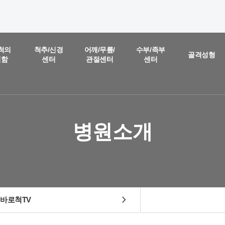
온라인 상담
진료예약 및
척의
척추/신경
어깨/무릎/
수부/족부
골격성형
별함
센터
관절센터
센터
실시간
상담문의
질문을 남겨주시면,
담당 의료진이 직접 빠르게 답변을 드리도록 하겠습니다.
병원소개
chevron_right
바로척TV