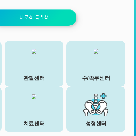
바로척 특별함
관절센터
수/족부센터
치료센터
성형센터