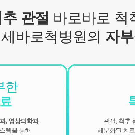
- 기타: 문자 및 SNS를 통한 병원소식, 질병정보 등의 안내, 설
문조사, 불만처리 등을 위한 원활한 의사소통 경로의 확보 등
척추 관절
바로바로 척척
2. 회원관리
서비스 이용에 따른 본인확인, 개인 식별, 불량회원의 부정 이
연세바로척병원의
자부
용 방지와 비인가 사용방지, 만 14세미만 아동 개인정보 수집
시 법정 대리인 동의여부 확인, 추후 법정대리인 본인확인, 분
쟁 조정을 위한 기록보존, 불만처리 등 민원처리, 고지사항 전
달, 회원 관리를 위한 각종 정보 제공, 소식 전달, 설문조사
3. 신규 서비스 개발 및 마케팅, 광고에의 활용
- 신규 서비스 개발 및 맞춤 서비스 제공, 이벤트 및 광고성 정
보 제공 및 참여기회 제공
부한
- 이벤트 프로모션에 참여하거나 선택형 서비스를 이용하려
는 경우 회원의 별도 동의 하에 아래의 정보를 수집할 수 있습
진료
니다.
• 휴대전화번호, 전자우편 주소, 주소, 성별, 지역
• 회원의 휴대전화기 주소록 내에 저장된 제3자의 휴대전화
과, 영상의학과
관절, 척추
번호 (소셜 커뮤니티 기능이 탑재되어 있는 서비스에 한하며,
이 경우에도 제3자의 휴대전화번호를 저장하지 않음)
시스템을 통해
세분화된 치료
• 신용카드 번호, 휴대전화번호, 상품권 결제 제휴사의 ID 및