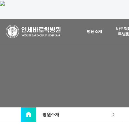
바로척
병원소개
특별
home
chevron_right
병원소개