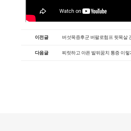
이전글
버섯목증후군 버팔로험프 뒷목살 
다음글
찌릿하고 아픈 발뒤꿈치 통증 이렇