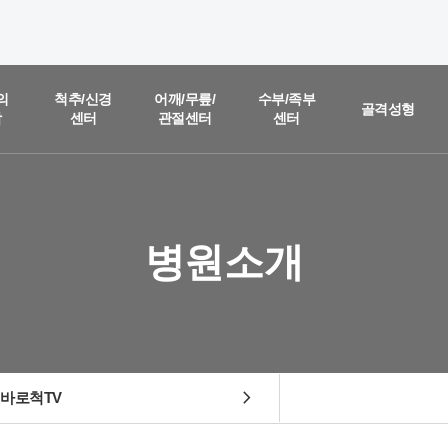
온라인 상담
진료예약 및
의
척추/신경
어깨/무릎/
수부/족부
골격성형
함
센터
관절센터
센터
실시간
상담문의
질문을 남겨주시면,
담당 의료진이 직접 빠르게 답변을 드리도록 하겠습니다.
병원소개
chevron_right
바로척TV