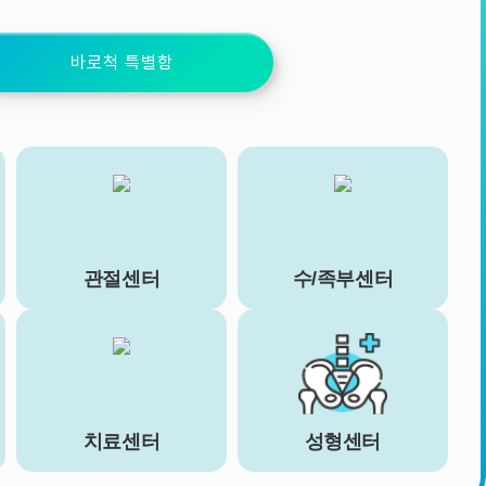
바로척 특별함
관절센터
수/족부센터
치료센터
성형센터