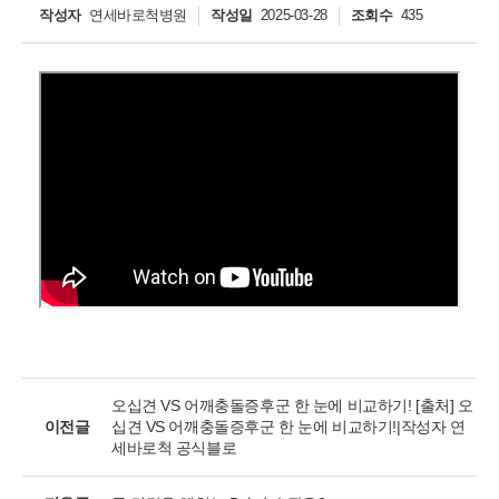
작성자
연세바로척병원
작성일
2025-03-28
조회수
435
개인정보활용동의
개인정보활용동의
보기
연세바로척병원에서는 고객의 개인정보를 매우 소중하게 생각하며
정보주체의 권익을 보호하기 위하여 적법하고 적정하게 취급할 것입
니다. 전기통신기본법, 전기통신사업법, 개인정보 보호법 및 동법 시
오십견 VS 어깨충돌증후군 한 눈에 비교하기! [출처] 오
행령 등 관련 법이 정하는 대로 준수하고 있습니다. 연세바로척병원
이전글
십견 VS 어깨충돌증후군 한 눈에 비교하기!|작성자 연
은 제공하신 개인정보가 어떠한 용도와 방식으로 이용되고 있으며
세바로척 공식블로
개인정보 보호를 위해 어떠한 조치가 취해지고 있는지 알려드립니
다.