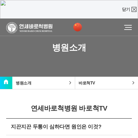
닫기
온라인 상담
진료예약 및
실시간
상담문의
병원소개
질문을 남겨주시면,
담당 의료진이 직접 빠르게 답변을 드리도록 하겠습니다.
home
chevron_right
chevron_right
병원소개
바로척TV
연세바로척병원 바로척TV
지끈지끈 두통이 심하다면 원인은 이것?