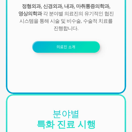
- IP Address, 쿠키, 방문 일시, 서비스 이용 기록, 불량 이용 기록
정형외과, 신경외과, 내과, 마취통증의학과,
■ 개인정보의 수집 및 이용목적
영상의학과
각 분야별 의료진의 유기적인 협진
연세바로척병원에서는 개인정보를 다음의 목적이외의 용도로는 이
시스템을 통해
시술 및 비수술, 수술적 치료를
용하지 않으며 이용 목적이 변경될 경우에는 동의를 받아 처리하겠
진행합니다.
습니다.
1. 서비스 제공
- 진료정보: 진단 및 치료를 위한 진료서비스와 청구, 수납 및 환급 등
의료진 소개
의 원무 서비스 제공
- 예약정보: 진료 예약 및 예약조회 등 기타 서비스 이용에 따른 본인
확인 절차에 이용
- 상담정보: 전화나 문자, 카카오톡을 이용한 고객 진료상담 및 안내
- 기타: 문자 및 SNS를 통한 병원소식, 질병정보 등의 안내, 설문조사,
불만처리 등을 위한 원활한 의사소통 경로의 확보 등
2. 회원관리
서비스 이용에 따른 본인확인, 개인 식별, 불량회원의 부정 이용 방지
와 비인가 사용방지, 만 14세미만 아동 개인정보 수집 시 법정 대리인
동의여부 확인, 추후 법정대리인 본인확인, 분쟁 조정을 위한 기록보
분야별
존, 불만처리 등 민원처리, 고지사항 전달, 회원 관리를 위한 각종 정
보 제공, 소식 전달, 설문조사
특화 진료 시행
3. 신규 서비스 개발 및 마케팅, 광고에의 활용