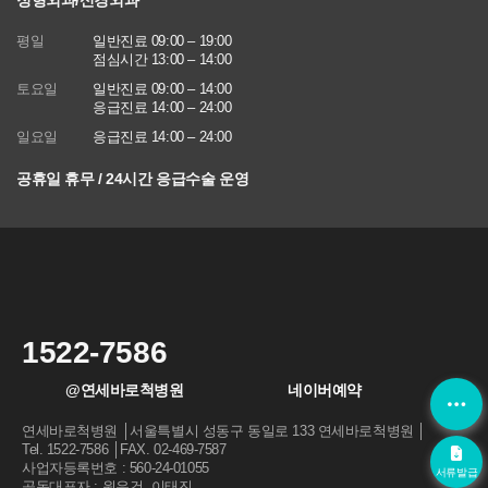
정형외과/신경외과
에 관한 법률)
평일
일반진료 09:00 – 19:00
■ 동의를 거부할 권리가 있다는 사실과 동의 거부에 따른 불이익 내
점심시간 13:00 – 14:00
용
토요일
일반진료 09:00 – 14:00
회원은 연세바로척병원에서 수집하는 개인정보에 대해 동의를 거부
응급진료 14:00 – 24:00
할 권리가 있으며 동의 거부 시에는 회원 가입, 진료 예약, 게시판 이
용 등의 서비스가 제한됩니다.
일요일
응급진료 14:00 – 24:00
※ 위 개인정보는 연세바로척병원에서 제공하는 서비스를 이용하기
공휴일 휴무 / 24시간 응급수술 운영
위해 필요한 최소한의 정보이므로 동의를 해주셔야만 서비스를 이용
하실 수 있습니다
1522-7586
@연세바로척병원
네이버예약
연세바로척병원 │서울특별시 성동구 동일로 133 연세바로척병원 │
Tel. 1522-7586 │FAX. 02-469-7587
사업자등록번호 : 560-24-01055
서류발급
공동대표자 : 원유건, 이태진