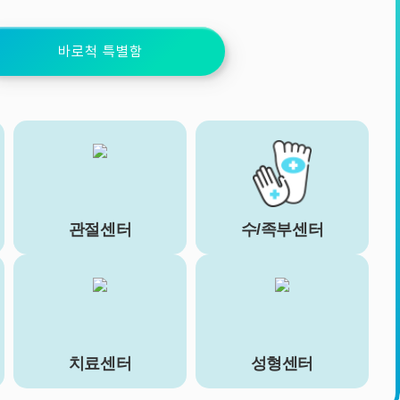
바로척 특별함
관절센터
수/족부센터
치료센터
성형센터