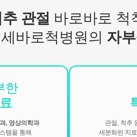
- 기타: 문자 및 SNS를 통한 병원소식, 질병정보 등의 안내, 설
문조사, 불만처리 등을 위한 원활한 의사소통 경로의 확보 등
척추 관절
바로바로 척척
2. 회원관리
서비스 이용에 따른 본인확인, 개인 식별, 불량회원의 부정 이
연세바로척병원의
자부
용 방지와 비인가 사용방지, 만 14세미만 아동 개인정보 수집
시 법정 대리인 동의여부 확인, 추후 법정대리인 본인확인, 분
쟁 조정을 위한 기록보존, 불만처리 등 민원처리, 고지사항 전
달, 회원 관리를 위한 각종 정보 제공, 소식 전달, 설문조사
3. 신규 서비스 개발 및 마케팅, 광고에의 활용
- 신규 서비스 개발 및 맞춤 서비스 제공, 이벤트 및 광고성 정
보 제공 및 참여기회 제공
부한
- 이벤트 프로모션에 참여하거나 선택형 서비스를 이용하려
는 경우 회원의 별도 동의 하에 아래의 정보를 수집할 수 있습
진료
니다.
• 휴대전화번호, 전자우편 주소, 주소, 성별, 지역
• 회원의 휴대전화기 주소록 내에 저장된 제3자의 휴대전화
과, 영상의학과
관절, 척추
번호 (소셜 커뮤니티 기능이 탑재되어 있는 서비스에 한하며,
이 경우에도 제3자의 휴대전화번호를 저장하지 않음)
시스템을 통해
세분화된 치료
• 신용카드 번호, 휴대전화번호, 상품권 결제 제휴사의 ID 및