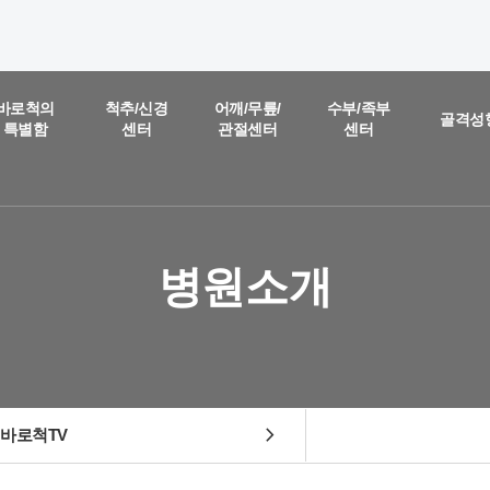
온라인 상담
진료예약 및
바로척의
척추/신경
어깨/무릎/
수부/족부
골격성
특별함
센터
관절센터
센터
실시간
상담문의
질문을 남겨주시면,
담당 의료진이 직접 빠르게 답변을 드리도록 하겠습니다.
병원소개
chevron_right
바로척TV