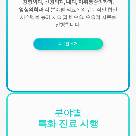
정형외과, 신경외과, 내과, 마취통증의학과,
영상의학과
각 분야별 의료진의 유기적인 협진
■ 개인정보의 수집 및 이용목적
시스템을 통해
시술 및 비수술, 수술적 치료를
연세바로척병원에서는 개인정보를 다음의 목적이외의 용도로는 이
용하지 않으며 이용 목적이 변경될 경우에는 동의를 받아 처리하겠
진행합니다.
습니다.
1. 서비스 제공
의료진 소개
- 진료정보: 진단 및 치료를 위한 진료서비스와 청구, 수납 및 환급 등
의 원무 서비스 제공
- 예약정보: 진료 예약 및 예약조회 등 기타 서비스 이용에 따른 본인
확인 절차에 이용
- 상담정보: 전화나 문자, 카카오톡을 이용한 고객 진료상담 및 안내
- 기타: 문자 및 SNS를 통한 병원소식, 질병정보 등의 안내, 설문조사,
불만처리 등을 위한 원활한 의사소통 경로의 확보 등
2. 회원관리
서비스 이용에 따른 본인확인, 개인 식별, 불량회원의 부정 이용 방지
와 비인가 사용방지, 만 14세미만 아동 개인정보 수집 시 법정 대리인
동의여부 확인, 추후 법정대리인 본인확인, 분쟁 조정을 위한 기록보
분야별
존, 불만처리 등 민원처리, 고지사항 전달, 회원 관리를 위한 각종 정
특화 진료 시행
보 제공, 소식 전달, 설문조사
3. 신규 서비스 개발 및 마케팅, 광고에의 활용