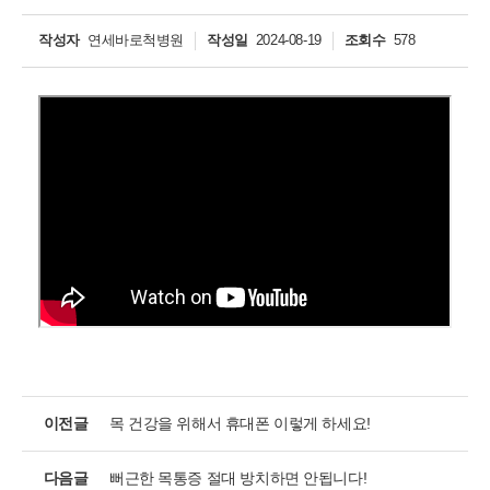
작성자
연세바로척병원
작성일
2024-08-19
조회수
578
개인정보활용동의
개인정보활용동의
보기
연세바로척병원에서는 고객의 개인정보를 매우 소중하게 생각하며
정보주체의 권익을 보호하기 위하여 적법하고 적정하게 취급할 것입
니다. 전기통신기본법, 전기통신사업법, 개인정보 보호법 및 동법 시
행령 등 관련 법이 정하는 대로 준수하고 있습니다. 연세바로척병원
은 제공하신 개인정보가 어떠한 용도와 방식으로 이용되고 있으며
이전글
목 건강을 위해서 휴대폰 이렇게 하세요!
개인정보 보호를 위해 어떠한 조치가 취해지고 있는지 알려드립니
다.
다음글
뻐근한 목통증 절대 방치하면 안됩니다!