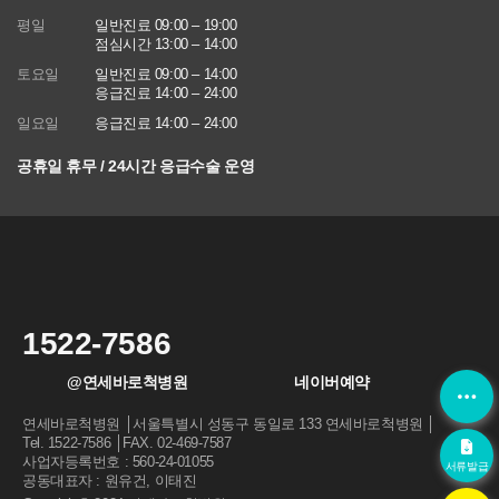
에 관한 법률)
평일
일반진료 09:00 – 19:00
점심시간 13:00 – 14:00
■ 동의를 거부할 권리가 있다는 사실과 동의 거부에 따른 불이익 내
용
토요일
일반진료 09:00 – 14:00
회원은 연세바로척병원에서 수집하는 개인정보에 대해 동의를 거부
응급진료 14:00 – 24:00
할 권리가 있으며 동의 거부 시에는 회원 가입, 진료 예약, 게시판 이
일요일
응급진료 14:00 – 24:00
용 등의 서비스가 제한됩니다.
공휴일 휴무 / 24시간 응급수술 운영
※ 위 개인정보는 연세바로척병원에서 제공하는 서비스를 이용하기
위해 필요한 최소한의 정보이므로 동의를 해주셔야만 서비스를 이용
하실 수 있습니다
1522-7586
@연세바로척병원
네이버예약
연세바로척병원 │서울특별시 성동구 동일로 133 연세바로척병원 │
Tel. 1522-7586 │FAX. 02-469-7587
사업자등록번호 : 560-24-01055
서류발급
공동대표자 : 원유건, 이태진