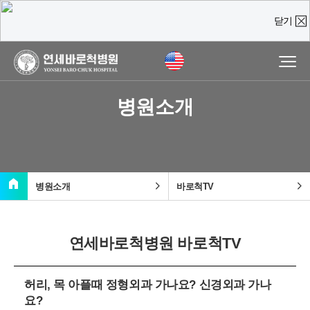
닫기
온라인 상담
진료예약 및
실시간
상담문의
병원소개
질문을 남겨주시면,
담당 의료진이 직접 빠르게 답변을 드리도록 하겠습니다.
home
chevron_right
chevron_right
병원소개
바로척TV
연세바로척병원 바로척TV
허리, 목 아플때 정형외과 가나요? 신경외과 가나
요?