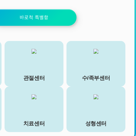
바로척 특별함
관절센터
수/족부센터
치료센터
성형센터