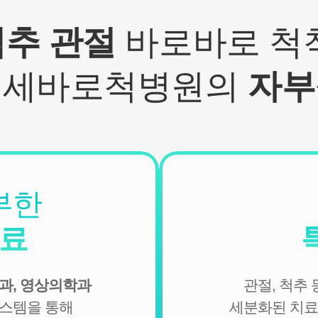
- 기타: 문자 및 SNS를 통한 병원소식, 질병정보 등의 안내, 설
문조사, 불만처리 등을 위한 원활한 의사소통 경로의 확보 등
척추 관절
바로바로 척척
2. 회원관리
서비스 이용에 따른 본인확인, 개인 식별, 불량회원의 부정 이
연세바로척병원의
자부
용 방지와 비인가 사용방지, 만 14세미만 아동 개인정보 수집
시 법정 대리인 동의여부 확인, 추후 법정대리인 본인확인, 분
쟁 조정을 위한 기록보존, 불만처리 등 민원처리, 고지사항 전
달, 회원 관리를 위한 각종 정보 제공, 소식 전달, 설문조사
3. 신규 서비스 개발 및 마케팅, 광고에의 활용
- 신규 서비스 개발 및 맞춤 서비스 제공, 이벤트 및 광고성 정
보 제공 및 참여기회 제공
부한
- 이벤트 프로모션에 참여하거나 선택형 서비스를 이용하려
는 경우 회원의 별도 동의 하에 아래의 정보를 수집할 수 있습
진료
니다.
• 휴대전화번호, 전자우편 주소, 주소, 성별, 지역
• 회원의 휴대전화기 주소록 내에 저장된 제3자의 휴대전화
과, 영상의학과
관절, 척추
번호 (소셜 커뮤니티 기능이 탑재되어 있는 서비스에 한하며,
이 경우에도 제3자의 휴대전화번호를 저장하지 않음)
시스템을 통해
세분화된 치료
• 신용카드 번호, 휴대전화번호, 상품권 결제 제휴사의 ID 및