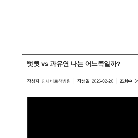
뻣뻣 vs 과유연 나는 어느쪽일까?
작성자
연세바로척병원
작성일
2026-02-26
조회수
3