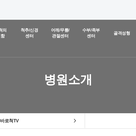
온라인 상담
진료예약 및
척의
척추/신경
어깨/무릎/
수부/족부
골격성형
별함
센터
관절센터
센터
실시간
상담문의
질문을 남겨주시면,
담당 의료진이 직접 빠르게 답변을 드리도록 하겠습니다.
병원소개
chevron_right
바로척TV