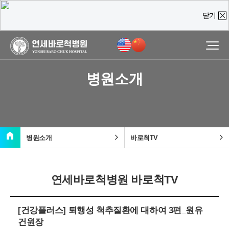
닫기
온라인 상담
진료예약 및
실시간
상담문의
병원소개
질문을 남겨주시면,
담당 의료진이 직접 빠르게 답변을 드리도록 하겠습니다.
home
chevron_right
chevron_right
병원소개
바로척TV
연세바로척병원 바로척TV
[건강플러스] 퇴행성 척추질환에 대하여 3편_원유
건원장