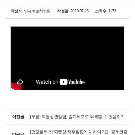
작성자
연세바로척병원
작성일
2020-07-15
조회수
1173
개인정보활용동의
개인정보활용동의
보기
연세바로척병원에서는 고객의 개인정보를 매우 소중하게 생각하며
정보주체의 권익을 보호하기 위하여 적법하고 적정하게 취급할 것입
니다. 전기통신기본법, 전기통신사업법, 개인정보 보호법 및 동법 시
행령 등 관련 법이 정하는 대로 준수하고 있습니다. 연세바로척병원
은 제공하신 개인정보가 어떠한 용도와 방식으로 이용되고 있으며
이전글
[무릎] 퇴행성관절염, 줄기세포로 회복할 수 있을까?
개인정보 보호를 위해 어떠한 조치가 취해지고 있는지 알려드립니
다.
[건강플러스] 퇴행성 척추질환에 대하여 2편_원유건원
다음글