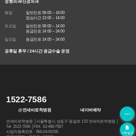
정형외과/신경외과
에 관한 법률)
평일
일반진료 09:00 – 19:00
■ 동의를 거부할 권리가 있다는 사실과 동의 거부에 따른 불이익 내
점심시간 13:00 – 14:00
용
회원은 연세바로척병원에서 수집하는 개인정보에 대해 동의를 거부
토요일
일반진료 09:00 – 14:00
할 권리가 있으며 동의 거부 시에는 회원 가입, 진료 예약, 게시판 이
응급진료 14:00 – 24:00
용 등의 서비스가 제한됩니다.
일요일
응급진료 14:00 – 24:00
※ 위 개인정보는 연세바로척병원에서 제공하는 서비스를 이용하기
공휴일 휴무 / 24시간 응급수술 운영
위해 필요한 최소한의 정보이므로 동의를 해주셔야만 서비스를 이용
하실 수 있습니다
1522-7586
@연세바로척병원
네이버예약
연세바로척병원 │서울특별시 성동구 동일로 133 연세바로척병원 │
Tel. 1522-7586 │FAX. 02-469-7587
사업자등록번호 : 560-24-01055
서류발급