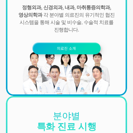
- IP Address, 쿠키, 방문 일시, 서비스 이용 기록, 불량 이용 기록
정형외과, 신경외과, 내과, 마취통증의학과,
■ 개인정보의 수집 및 이용목적
영상의학과
각 분야별 의료진의 유기적인 협진
연세바로척병원에서는 개인정보를 다음의 목적이외의 용도로는 이
시스템을 통해
시술 및 비수술, 수술적 치료를
용하지 않으며 이용 목적이 변경될 경우에는 동의를 받아 처리하겠
습니다.
진행합니다.
1. 서비스 제공
- 진료정보: 진단 및 치료를 위한 진료서비스와 청구, 수납 및 환급 등
의료진 소개
의 원무 서비스 제공
- 예약정보: 진료 예약 및 예약조회 등 기타 서비스 이용에 따른 본인
확인 절차에 이용
- 상담정보: 전화나 문자, 카카오톡을 이용한 고객 진료상담 및 안내
- 기타: 문자 및 SNS를 통한 병원소식, 질병정보 등의 안내, 설문조사,
불만처리 등을 위한 원활한 의사소통 경로의 확보 등
2. 회원관리
서비스 이용에 따른 본인확인, 개인 식별, 불량회원의 부정 이용 방지
와 비인가 사용방지, 만 14세미만 아동 개인정보 수집 시 법정 대리인
동의여부 확인, 추후 법정대리인 본인확인, 분쟁 조정을 위한 기록보
분야별
존, 불만처리 등 민원처리, 고지사항 전달, 회원 관리를 위한 각종 정
보 제공, 소식 전달, 설문조사
특화 진료 시행
3. 신규 서비스 개발 및 마케팅, 광고에의 활용