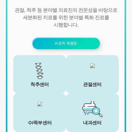
- 신규 서비스 개발 및 맞춤 서비스 제공, 이벤트 및 광고성 정보 제공
및 참여기회 제공
관절, 척추 등 분야별 의료진의 전문성을 바탕으로
- 이벤트 프로모션에 참여하거나 선택형 서비스를 이용하려는 경우
세분화된 치료를 위한 분야별 특화 진료를
회원의 별도 동의 하에 아래의 정보를 수집할 수 있습니다.
시행합니다.
• 휴대전화번호, 전자우편 주소, 주소, 성별, 지역
• 회원의 휴대전화기 주소록 내에 저장된 제3자의 휴대전화번호 (소
셜 커뮤니티 기능이 탑재되어 있는 서비스에 한하며, 이 경우에도 제
3자의 휴대전화번호를 저장하지 않음)
바로척 특별함
• 신용카드 번호, 휴대전화번호, 상품권 결제 제휴사의 ID 및 비밀번
호 (유료 결제 서비스를 사용하는 회원에 한함)
■ 개인정보의 처리 및 보유기간
서비스 이용자가 연세바로척병원의 회원으로서 서비스를 계속 이용
하는 동안 이용자의 개인정보를 계속 보유하며 서비스의 제공 등을
위해 이용합니다. 이용자의 개인정보는 원칙적으로 개인정보의 수집
척추센터
관절센터
및 이용목적이 달성되거나 이용자가 직접 삭제, 수정 또는 회원 탈퇴
한 경우에 재생할 수 없는 방법으로 파기합니다.
단, 다음의 정보에 대해서는 아래의 이유로 명시한 기간 동안 보존합
니다.
- 상법, 전자상거래 등에서의 소비자보호에 관한 법률 등 관계법령의
규정에 의하여 보존할 필요가 있는 경우 연세바로척병원은 관계법령
에서 정한 일정한 기간 동안 회원정보를 보관합니다. 이 경우 연세바
수/족부센터
내과센터
로척병원은 보관하는 정보를 그 보관의 목적으로만 이용하며 보존기