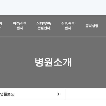
온라인 상담
진료예약 및
의
척추/신경
어깨/무릎/
수부/족부
골격성형
함
센터
관절센터
센터
실시간
상담문의
질문을 남겨주시면,
담당 의료진이 직접 빠르게 답변을 드리도록 하겠습니다.
병원소개
chevron_right
언론보도