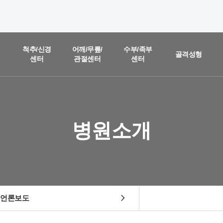
온라인 상담
진료예약 및
척추/신경
어깨/무릎/
수부/족부
골격성형
센터
관절센터
센터
실시간
상담문의
질문을 남겨주시면,
담당 의료진이 직접 빠르게 답변을 드리도록 하겠습니다.
병원소개
chevron_right
언론보도