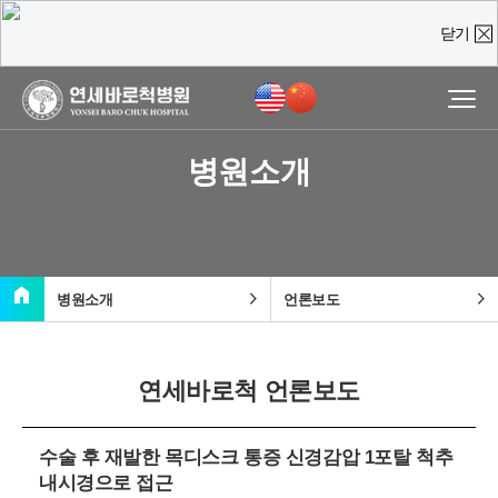
닫기
온라인 상담
진료예약 및
실시간
상담문의
병원소개
질문을 남겨주시면,
담당 의료진이 직접 빠르게 답변을 드리도록 하겠습니다.
home
chevron_right
chevron_right
병원소개
언론보도
연세바로척 언론보도
수술 후 재발한 목디스크 통증 신경감압 1포탈 척추
내시경으로 접근