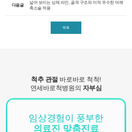
넓어 보이는 상체 라인, 골격 구조와 미적 우수한 어깨
다음글
■ 수집하는 개인정보 항목
축소술 적용
1. 연세바로척병원은 회원가입, 원활한 고객상담, 각종 서비스의 제
공을 위해 아래와 같은 개인정보를 수집하고 있습니다.
[회원가입 시 수집항목]
목록
- 수집항목: 이름, 아이디, 비밀번호, 연락처, 이메일, 나이, 성별, 연
령, 지역
- 기타정보: 내원정보, 처방정보, 진료정보, 카드사명, 카드번호 등 카
드결제 승인정보
- 14세미만 개인회원: 법정 대리인 정보(주민등록번호 또는 아이핀
번호, 휴대전화 정보)
[상담신청 시 수집항목]
- 수집항목: 이름, 연락처, 이메일, 나이, 성별, 연령, 지역, 관심부위,
척추 관절
바로바로 척척!
상담시간
- 기타정보: 내원정보, 처방정보, 진료정보, 카드사명, 카드번호 등 카
연세바로척병원의
자부심
드결제 승인정보
2. 개인정보 수집 방법
- 홈페이지, 온라인상담, 전화상담, 카카오톡상담, 실시간상담, 상담
신청, 서면양식, 팩스, 전화, 게시판, 이메일
임상경험이 풍부한
3. 서비스 이용과정에서 아래와 같은 정보들이 자동으로 생성되어 수
의료진 맞춤진료
집될 수 있습니다.