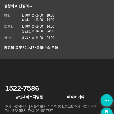
에 관한 법률)
정형외과/신경외과
■ 동의를 거부할 권리가 있다는 사실과 동의 거부에 따른 불이익 내
평일
일반진료 09:00 – 19:00
용
점심시간 13:00 – 14:00
회원은 연세바로척병원에서 수집하는 개인정보에 대해 동의를 거부
토요일
일반진료 09:00 – 14:00
할 권리가 있으며 동의 거부 시에는 회원 가입, 진료 예약, 게시판 이
응급진료 14:00 – 24:00
용 등의 서비스가 제한됩니다.
일요일
응급진료 14:00 – 24:00
※ 위 개인정보는 연세바로척병원에서 제공하는 서비스를 이용하기
위해 필요한 최소한의 정보이므로 동의를 해주셔야만 서비스를 이용
공휴일 휴무 / 24시간 응급수술 운영
하실 수 있습니다
1522-7586
@연세바로척병원
네이버예약
연세바로척병원 │서울특별시 성동구 동일로 133 연세바로척병원 │
Tel. 1522-7586 │FAX. 02-469-7587