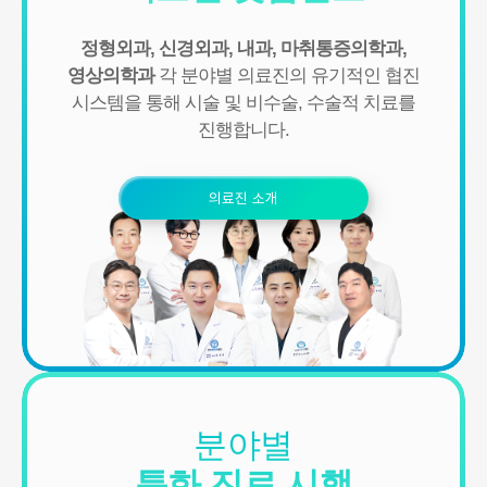
- IP Address, 쿠키, 방문 일시, 서비스 이용 기록, 불량 이용 기록
정형외과, 신경외과, 내과, 마취통증의학과,
■ 개인정보의 수집 및 이용목적
연세바로척병원에서는 개인정보를 다음의 목적이외의 용도로는 이
영상의학과
각 분야별 의료진의 유기적인 협진
용하지 않으며 이용 목적이 변경될 경우에는 동의를 받아 처리하겠
시스템을 통해
시술 및 비수술, 수술적 치료를
습니다.
진행합니다.
1. 서비스 제공
- 진료정보: 진단 및 치료를 위한 진료서비스와 청구, 수납 및 환급 등
의 원무 서비스 제공
의료진 소개
- 예약정보: 진료 예약 및 예약조회 등 기타 서비스 이용에 따른 본인
확인 절차에 이용
- 상담정보: 전화나 문자, 카카오톡을 이용한 고객 진료상담 및 안내
- 기타: 문자 및 SNS를 통한 병원소식, 질병정보 등의 안내, 설문조사,
불만처리 등을 위한 원활한 의사소통 경로의 확보 등
2. 회원관리
서비스 이용에 따른 본인확인, 개인 식별, 불량회원의 부정 이용 방지
와 비인가 사용방지, 만 14세미만 아동 개인정보 수집 시 법정 대리인
동의여부 확인, 추후 법정대리인 본인확인, 분쟁 조정을 위한 기록보
존, 불만처리 등 민원처리, 고지사항 전달, 회원 관리를 위한 각종 정
분야별
보 제공, 소식 전달, 설문조사
특화 진료 시행
3. 신규 서비스 개발 및 마케팅, 광고에의 활용