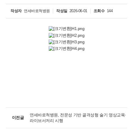
작성자
연세바로척병원
작성일
2026-06-01
조회수
144
개인정보활용동의
보기
개인정보활용동의
연세바로척병원에서는 고객의 개인정보를 매우 소중하게 생각하며
정보주체의 권익을 보호하기 위하여 적법하고 적정하게 취급할 것입
니다. 전기통신기본법, 전기통신사업법, 개인정보 보호법 및 동법 시
행령 등 관련 법이 정하는 대로 준수하고 있습니다. 연세바로척병원
연세바로척병원, 전문성 기반 골격성형 술기 영상교육·
은 제공하신 개인정보가 어떠한 용도와 방식으로 이용되고 있으며
이전글
라이브서저리 시행
개인정보 보호를 위해 어떠한 조치가 취해지고 있는지 알려드립니
다.